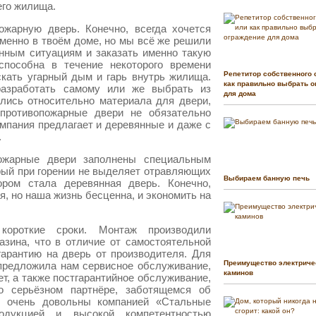
его жилища.
жарную дверь. Конечно, всегда хочется
именно в твоём доме, но мы всё же решили
нным ситуациям и заказать именно такую
способна в течение некоторого времени
Репетитор собственного 
кать угарный дым и гарь внутрь жилища.
как правильно выбрать о
разработать самому или же выбрать из
для дома
лись относительно материала для двери,
 противопожарные двери не обязательно
мпания предлагает и деревянные и даже с
.
ожарные двери заполнены специальным
ый при горении не выделяет отравляющих
Выбираем банную печь
ром стала деревянная дверь. Конечно,
я, но наша жизнь бесценна, и экономить на
короткие сроки. Монтаж производили
зина, что в отличие от самостоятельной
гарантию на дверь от производителя. Для
Преимущество электриче
 предложила нам сервисное обслуживание,
каминов
ет, а также постгарантийное обслуживание,
о серьёзном партнёре, заботящемся об
ы очень довольны компанией «Стальные
одукцией и высокой компетентностью