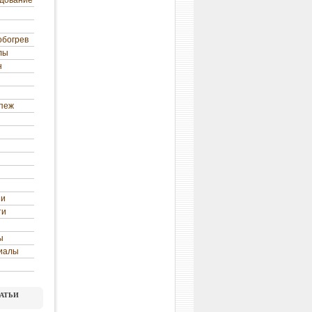
удование
обогрев
лы
н
епеж
ни
ти
ы
иалы
атьи