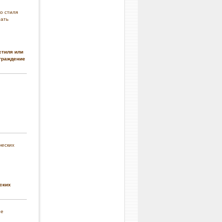
стиля или
граждение
ских