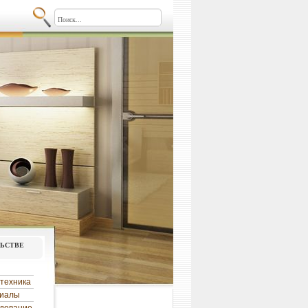
льстве
техника
риалы