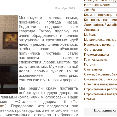
Инструменты и обор
Интерьер, мебель
11 ноября, 2013
Дизайн
Климат: вентиляция, 
Мы с мужем — молодая семья,
Кровельные материа
поженились полгода назад.
Ландшафтный дизай
Родители подарили нам
Лестницы
квартиру. Такому подарку мы
Мебель
очень обрадовались и полные
энтузиазма и креативных
идей
Металлоизделия, кр
начали ремонт. Очень хотелось,
Напольные покрытия
чтобы наше гнёздышко
Окна, двери
получилось уютным, стало
Пиломатериалы
настоящим оазисом
Плитка, камень
спокойствия, любви, местом, где
Потолки
есть только мы. Муж взялся всё
Сантехника
делать своими руками, ну за
Сауны, бассейны, ба
исключением электрики,
сантехники и установки дверей.
Системы безопаснос
Стеновые материалы
Мы решили сразу поставить
Строительные работ
добротную входную дверь, но
Строительные матер
зличными компаниями многообразии. Наши
Статьи
газин «Стальные двери» (
http://s-
html
). Порадовало, что предлагают они
енного производства, а не китайские. Нам
Последние ст
рь максимально отвечала требованиям