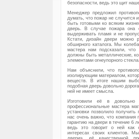
безопасности, ведь это щит наш
Менеджер предложил противопо
думать, что пожар не случится 
быть готовыми ко всяким жизне
дверь. В случае пожара она 
выдерживать пламя и не пропус
Кстати, дизайн двери можно 
обширного каталога. Мы колеба
мастера нам подсказали, что
должны быть металлические, ко
элементами огнеупорного стекла
Нам объяснили, что противоп
изолирующим материалом, котор
веществ. В итоге нашим выбо
подобная дверь довольно дорога
ней не имеет смысла.
Изготовили её в довольно 
профессиональные мастера мага
установки позволило получить 
нас очень важно, что компания
гарантию на двери в течение 6 л
ведь это говорит о ней как 
интересах своих клиентов. М
двери», её качественной пр