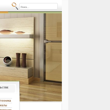
льстве
техника
риалы