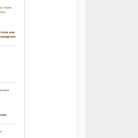
стиля или
граждение
ских