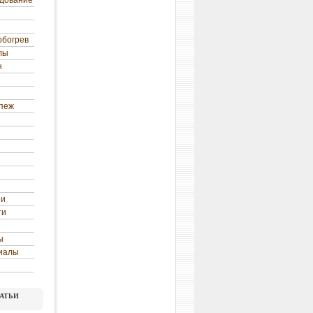
удование
обогрев
лы
н
епеж
ни
ти
ы
иалы
атьи