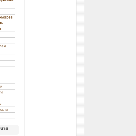
удование
обогрев
лы
н
епеж
ни
ти
ы
иалы
атьи