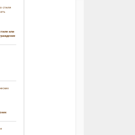
стиля или
граждение
ских