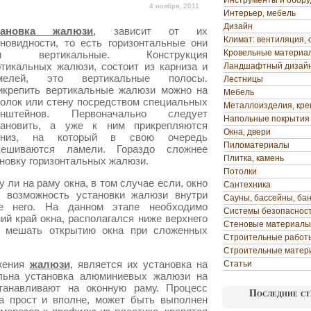
Инструменты и обор
4 ноября, 2011
Интерьер, мебель
Дизайн
тановка жалюзи
, зависит от их
Климат: вентиляция, 
зновидности, то есть горизонтальные они
Кровельные материа
и вертикальные. Конструкция
ртикальных жалюзи, состоит из карниза и
Ландшафтный дизай
мелей, это вертикальные полосы.
Лестницы
икрепить вертикальные жалюзи можно на
Мебель
толок или стену посредством специальных
Металлоизделия, кр
онштейнов. Первоначально следует
Напольные покрытия
тановить, а уже к ним прикрепляются
Окна, двери
низ
, на который в свою очередь
Пиломатериалы
вешиваются ламели. Гораздо сложнее
Плитка, камень
новку горизонтальных жалюзи.
Потолки
 ли на раму окна, в том случае если, окно
Сантехника
т возможность установки жалюзи внутри
Сауны, бассейны, ба
е него. На данном этапе необходимо
Системы безопаснос
ий край окна, располагался ниже верхнего
Стеновые материалы
т мешать открытию окна при сложенных
Строительные работ
Строительные матер
жения
жалюзи
, является их установка на
Статьи
альна установка алюминиевых жалюзи на
станавливают на оконную раму. Процесс
Последние ст
а прост и вполне, может быть выполнен