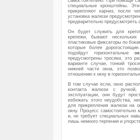
самостоятельно. При помощи са
специальные кронштейны. Эти
прикрепляют карниз, после че
установка жалюзи предусмотрен
предварительно предусмотреть 
Он будет служить для крепл
крепежи, бывают нескольких 
пластиковые фиксаторы по бокам
которые более дорогостоящие
подойдут горизонтальные
о
предусмотрены тросики, это р
варианте случае, тонкий трос
нижней части окна, это позв
отношению к окну в горизонталь
В том случае если, окно распо
контакта жалюзи с ручкой,
эксплуатации, они будут прос
избежать этого неудобства, н
для прикрепления жалюзи на о
окну. Процесс самостоятельно 
и, не требует специальных нав
лишь немного терпения и упорст