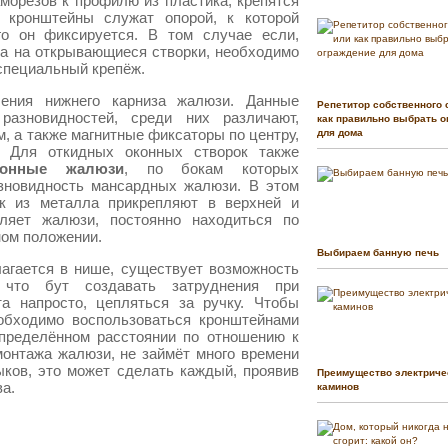
морезов к профилю из пластика, крепятся
 кронштейны служат опорой, к которой
го он фиксируется. В том случае если,
а на открывающиеся створки, необходимо
специальный крепёж.
ения нижнего карниза жалюзи. Данные
Репетитор собственного 
разновидностей, среди них различают,
как правильно выбрать о
, а также магнитные фиксаторы по центру,
для дома
. Для откидных оконных створок также
конные жалюзи
, по бокам которых
азновидность мансардных жалюзи. В этом
ик из металла прикрепляют в верхней и
оляет жалюзи, постоянно находиться по
ном положении.
Выбираем банную печь
лагается в нише, существует возможность
 что бут создавать затруднения при
та напросто, цепляться за ручку. Чтобы
еобходимо воспользоваться кронштейнами
пределённом расстоянии по отношению к
монтажа жалюзи, не займёт много времени
ыков, это может сделать каждый, проявив
Преимущество электриче
ва.
каминов