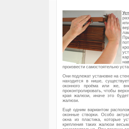
Ус
ра
ил
ве
ла
Пр
по
кр
ус
кар
на
произвести самостоятельно уста
Они подлежат установке на стену
находится в нише, существуе
оконного проёма или же, вн
проконтролировать, чтобы верхн
края жалюзи, иначе это буде
жалюзи.
Ещё одним вариантом располо
оконные створки. Особо акту
окна из пластика, которые у
крепления таких жалюзи весьм