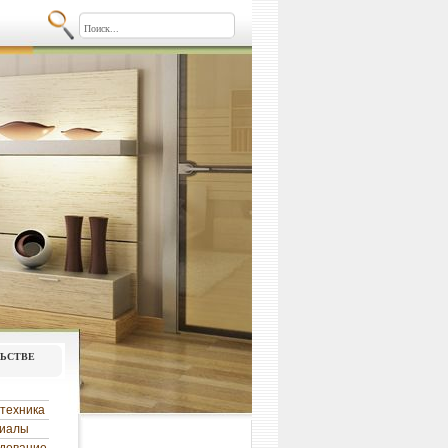
льстве
техника
риалы