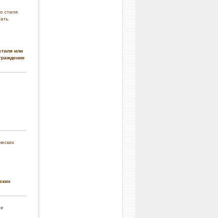
стиля или
граждение
ских