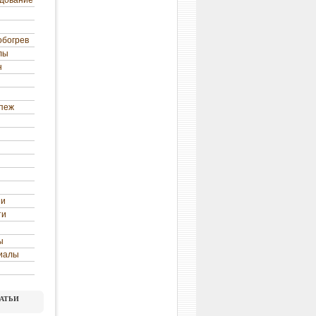
удование
обогрев
лы
н
епеж
ни
ти
ы
иалы
атьи