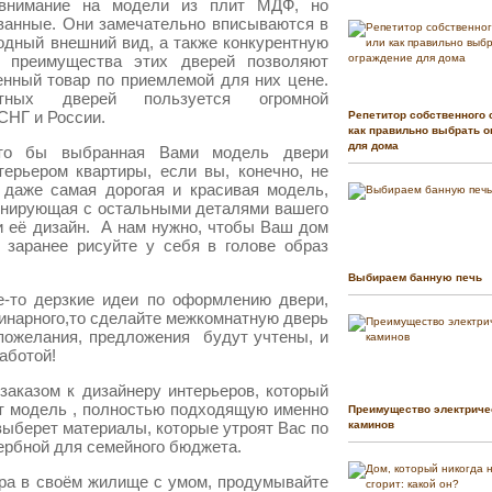
 внимание на модели из плит МДФ, но
ванные. Они замечательно вписываются в
одный внешний вид, а также конкурентную
е преимущества этих дверей позволяют
енный товар по приемлемой для них цене.
тных дверей пользуется огромной
СНГ и России.
Репетитор собственного 
как правильно выбрать о
для дома
что бы выбранная Вами модель двери
ерьером квартиры, если вы, конечно, не
 даже самая дорогая и красивая модель,
монирующая с остальными деталями вашего
и её дизайн. А нам нужно, чтобы Ваш дом
 заранее рисуйте у себя в голове образ
Выбираем банную печь
е-то дерзкие идеи по оформлению двери,
динарного,то сделайте межкомнатную дверь
 пожелания, предложения будут учтены, и
аботой!
заказом к дизайнеру интерьеров, который
т модель , полностью подходящую именно
Преимущество электриче
 выберет материалы, которые утроят Вас по
каминов
ербной для семейного бюджета.
ра в своём жилище с умом, продумывайте