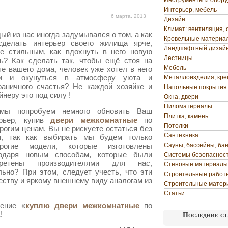
Инструменты и обор
Интерьер, мебель
6 марта, 2013
Дизайн
Климат: вентиляция, 
ый из нас иногда задумывался о том, а как
Кровельные материа
сделать интерьер своего жилища ярче,
Ландшафтный дизай
е стильным, как вдохнуть в него новую
Лестницы
ь? Как сделать так, чтобы ещё стоя на
Мебель
ге вашего дома, человек уже хотел в него
ти и окунуться в атмосферу
уюта и
Металлоизделия, кр
раничного счастья? Не каждой хозяйке и
Напольные покрытия
йнеру это под силу !
Окна, двери
Пиломатериалы
мы попробуем немного обновить Ваш
Плитка, камень
ерьер, купив
двери межкомнатные
по
Потолки
рогим ценам. Вы не рискуете остаться без
Сантехника
ег, так как выбирать мы будем только
орогие модели, которые изготовлены
Сауны, бассейны, ба
годаря новым способам, которые были
Системы безопаснос
бретены производителями для нас,
Стеновые материалы
льно? При этом, следует учесть, что эти
Строительные работ
честву и яркому внешнему виду аналогам из
Строительные матер
Статьи
ление «
куплю двери межкомнатные
по
!
Последние ст