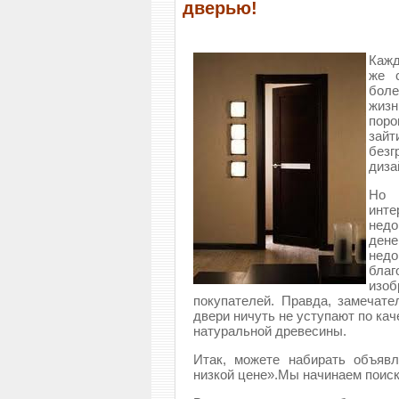
дверью!
Кажд
же 
боле
жизн
поро
зай
безг
диза
Но 
инт
недо
ден
нед
бла
изо
покупателей. Правда, замечате
двери ничуть не уступают по ка
натуральной древесины.
Итак, можете набирать объяв
низкой цене».Мы начинаем поиск