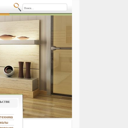
льстве
техника
риалы