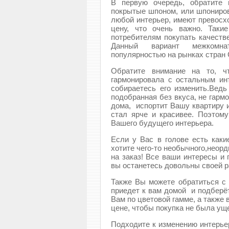
В первую очередь, обратите
покрытые шпоном, или шпониро
любой интерьер, имеют превосх
цену, что очень важно. Таки
потребителям покупать качеств
Данный вариант межкомна
популярностью на рынках стран 
Обратите внимание на то, 
гармонировала с остальным инт
собираетесь его изменить.Ведь
подобранная без вкуса, не гар
дома, испортит Вашу квартиру 
стал ярче и красивее. Поэтому
Вашего будущего интерьера.
Если у Вас в голове есть каки
хотите чего-то необычного,неор
на заказ! Все ваши интересы и
вы останетесь довольны своей р
Также Вы можете обратиться с 
приедет к вам домой и подберё
Вам по цветовой гамме, а также
цене, чтобы покупка не была ущ
Подходите к изменению интерье