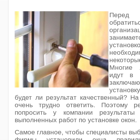
Перед
обрат
организа
занимает
устано
необход
некотор
Многие 
идут в 
заключаю
установ
будет ли результат качественный? На
очень трудно ответить. Поэтому ре
попросить у компании результаты
выполненных работ по установке окон.
Самое главное, чтобы специалисты вы
фирмы установили окна прави