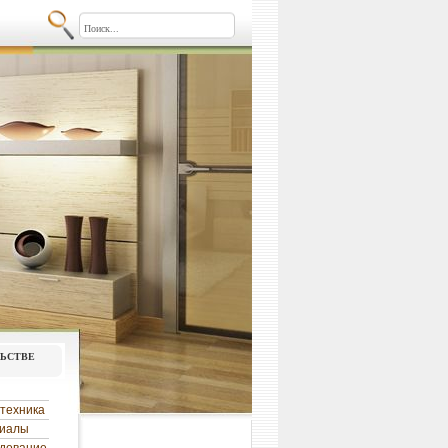
льстве
техника
риалы