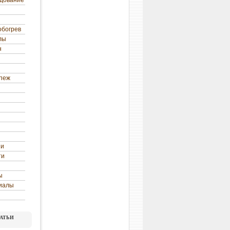
удование
обогрев
лы
н
епеж
ни
ти
ы
иалы
атьи