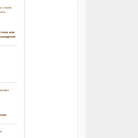
стиля или
граждение
ских