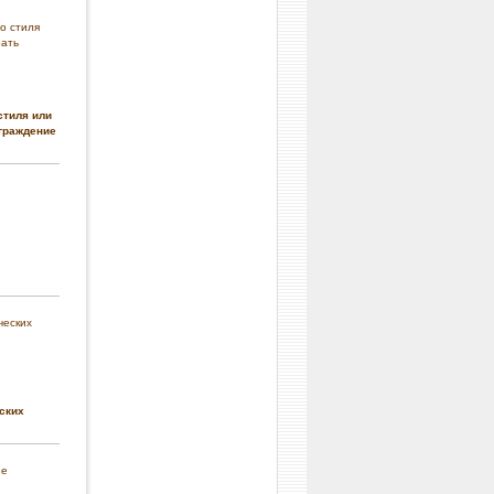
стиля или
граждение
ских