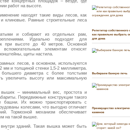
йстве концертных площадок – везде, где
нии работ на высоте.
именение находят такие виды лесов, как
 и клиновые. Рамные строительные леса
Репетитор собственного 
атыми и собирают из отдельных рам,
как правильно выбрать о
реплениями. Идеально подходят для
для дома
ек при высоте до 40 метров. Основной
 вспомогательным элементам относят
ронштейны, щиты настила.
рамных лесов, в основном, используются
 мм и толщиной стенки 1,5-2 миллиметра.
 большего диаметра с более толстыми
Выбираем банную печь
сть увеличить высоту или максимальную
х вышек – минимальный вес, простота и
абариты. Передвижные конструкции такого
е башни. Их можно транспортировать с
орудованы колесами, что выгодно отличает
Преимущество электриче
ий. Тормозной механизм обеспечивает
каминов
м на такой вышке.
внутри зданий. Такая вышка может быть