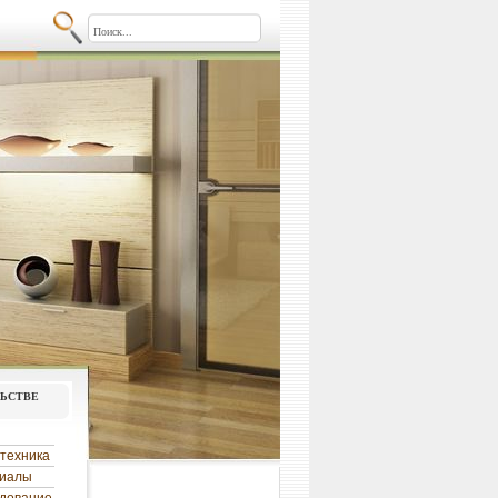
льстве
техника
риалы