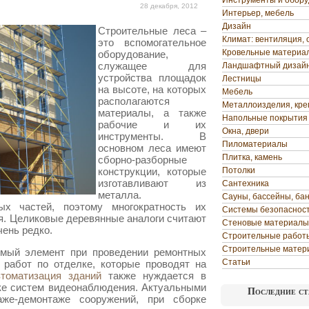
Инструменты и обор
28 декабря, 2012
Интерьер, мебель
Дизайн
Строительные леса –
Климат: вентиляция, 
это вспомогательное
Кровельные материа
оборудование,
служащее для
Ландшафтный дизай
устройства площадок
Лестницы
на высоте, на которых
Мебель
располагаются
Металлоизделия, кр
материалы, а также
Напольные покрытия
рабочие и их
Окна, двери
инструменты. В
Пиломатериалы
основном леса имеют
Плитка, камень
сборно-разборные
конструкции, которые
Потолки
изготавливают из
Сантехника
металла.
Сауны, бассейны, ба
х частей, поэтому многократность их
Системы безопаснос
я. Целиковые деревянные аналоги считают
Стеновые материалы
ень редко.
Строительные работ
Строительные матер
имый элемент при проведении ремонтных
Статьи
 работ по отделке, которые проводят на
втоматизация зданий
также нуждается в
ке систем видеонаблюдения. Актуальными
Последние ст
же-демонтаже сооружений, при сборке