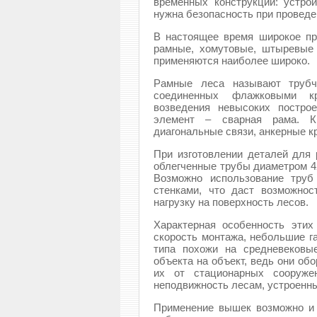
временных конструкций: устро
нужна безопасность при проведе
В настоящее время широкое пр
рамные, хомутовые, штыревые
применяются наиболее широко.
Рамные леса называют трубч
соединенных флажковыми к
возведения невысоких постро
элемент – сварная рама. К
диагональные связи, анкерные к
При изготовлении деталей для 
облегченные трубы диаметром 42
Возможно использование труб
стенками, что даст возможно
нагрузку на поверхность лесов.
Характерная особенность эти
скорость монтажа, небольшие г
типа похожи на средневековы
объекта на объект, ведь они об
их от стационарных сооружен
неподвижность лесам, устроенны
Применение вышек возможно и 