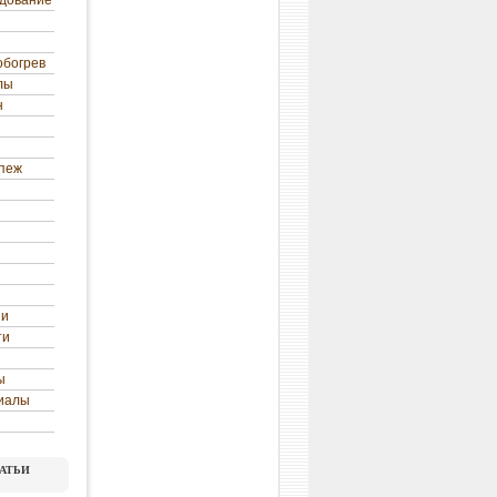
удование
обогрев
лы
н
епеж
ни
ти
ы
иалы
атьи