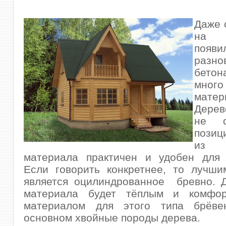
Даже 
на
появи
разно
бето
мно
матер
Дерев
не с
позиц
из
материала практичен и удобен для 
Если говорить конкретнее, то лучши
является оцилиндрованное бревно. Д
материала будет тёплым и комфор
материалом для этого типа брёве
основном хвойные породы дерева.