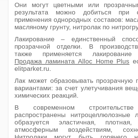
Они могут цветными или прозрачны
результата можно добиться при с
применения однородных составов: мас
масляному грунту, нитролак по нитрогру
Лакирование – единственный спос
прозрачной отделки. В производст
также применяется лакирование 
Продажа ламината Alloc Home Plus
ес
elitparket.ru.
Лак может образовывать прозрачную 
вариантами: за счет улетучивания веще
химических реакций.
В современном строительстве
распространены нитроцеллюлозные л
образуется эластичная, плотная,
атмосферным воздействиям, сохн
Нитролаки могут быть горячего н