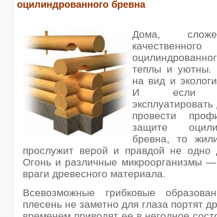
оцилиндрованного бревна
Дома, слож
качественного
оцилиндрованн
теплы и уютны.
на вид и экологи
И если пр
эксплуатировать 
провести проф
защите оцилин
бревна
, то жил
прослужит верой и правдой не одно 
Огонь и различные микроорганизмы —
враги древесного материала.
Всевозможные грибковые образова
плесень не заметно для глаза портят д
временем приводят ее в негодное сост