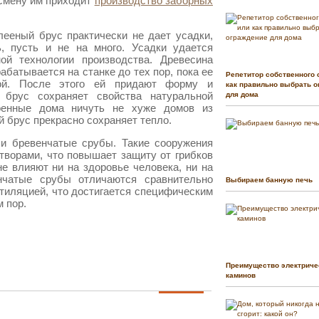
 смену им приходит
производство заборных
лееный брус практически не дает усадки,
ь, пусть и не на много. Усадки удается
ой технологии производства. Древесина
абатывается на станке до тех пор, пока ее
Репетитор собственного 
кой. После этого ей придают форму и
как правильно выбрать о
 брус сохраняет свойства натуральной
для дома
оенные дома ничуть не хуже домов из
 брус прекрасно сохраняет тепло.
 и бревенчатые срубы. Такие сооружения
ворами, что повышает защиту от грибков
не влияют ни на здоровье человека, ни на
нчатые срубы отличаются сравнительно
Выбираем банную печь
тиляцией, что достигается специфическим
 пор.
Преимущество электриче
каминов