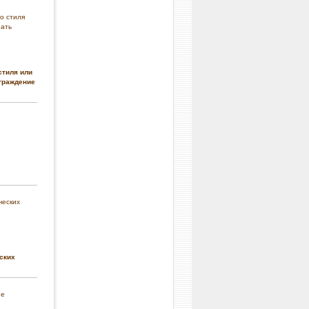
стиля или
граждение
ских