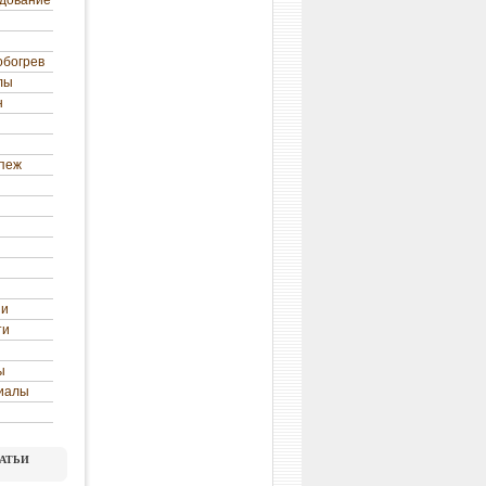
удование
обогрев
лы
н
епеж
ни
ти
ы
иалы
атьи