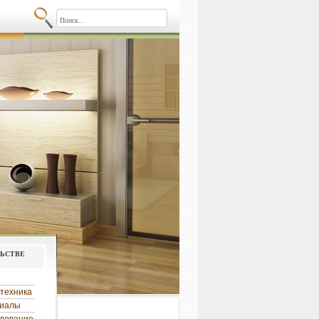
льстве
техника
риалы