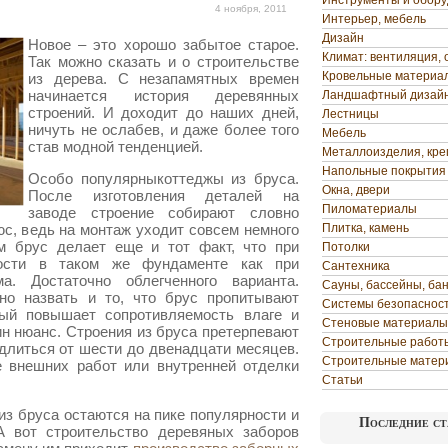
Инструменты и обор
4 ноября, 2011
Интерьер, мебель
Дизайн
Новое – это хорошо забытое старое.
Климат: вентиляция, 
Так можно сказать и о строительстве
Кровельные материа
из дерева. С незапамятных времен
начинается история деревянных
Ландшафтный дизай
строений. И доходит до наших дней,
Лестницы
ничуть не ослабев, и даже более того
Мебель
став модной тенденцией.
Металлоизделия, кр
Напольные покрытия
Особо популярныкоттеджы из бруса.
Окна, двери
После изготовления деталей на
Пиломатериалы
заводе строение собирают словно
юс, ведь на монтаж уходит совсем немного
Плитка, камень
м брус делает еще и тот факт, что при
Потолки
мости в таком же фундаменте как при
Сантехника
ма. Достаточно облегченного варианта.
Сауны, бассейны, ба
о назвать и то, что брус пропитывают
Системы безопаснос
рый повышает сопротивляемость влаге и
Стеновые материалы
ин нюанс. Строения из бруса претерпевают
Строительные работ
длиться от шести до двенадцати месяцев.
Строительные матер
е внешних работ или внутренней отделки
Статьи
из бруса остаются на пике популярности и
Последние ст
А вот строительство деревяных заборов