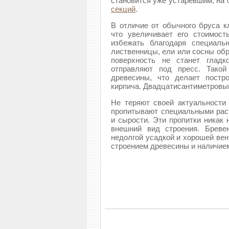
становится уже устаревшим, на
секций
.
В отличие от обычного бруса к
что увеличивает его стоимост
избежать благодаря специальн
лиственницы, ели или сосны обр
поверхность не станет глад
отправляют под пресс. Такой
древесины, что делает постр
кирпича. Двадцатисантиметровый
Не теряют своей актуальности
пропитывают специальными раст
и сырости. Эти пропитки никак 
внешний вид строения. Бреве
недолгой усадкой и хорошей вен
строением древесины и наличием