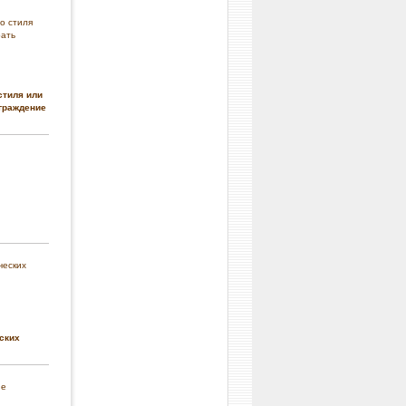
стиля или
граждение
ских