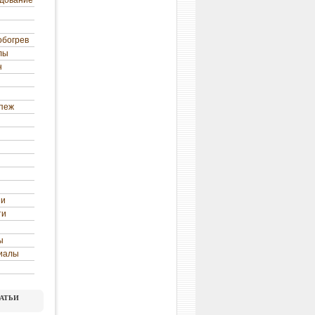
удование
обогрев
лы
н
епеж
ни
ти
ы
иалы
атьи