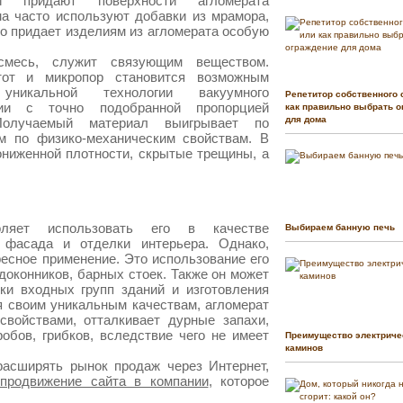
и придают поверхности агломерата
а часто используют добавки из мрамора,
что придает изделиям из агломерата особую
смесь, служит связующим веществом.
тот и микропор становится возможным
уникальной технологии вакуумного
Репетитор собственного 
нии с точно подобранной пропорцией
как правильно выбрать о
для дома
Получаемый материал выигрывает по
м по физико-механическим свойствам. В
ониженной плотности, скрытые трещины, а
оляет использовать его в качестве
Выбираем банную печь
 фасада и отделки интерьера. Однако,
есное применение. Это использование его
доконников, барных стоек. Также он может
ки входных групп зданий и изготовления
я своим уникальным качествам, агломерат
свойствами, отталкивает дурные запахи,
обов, грибков, вследствие чего не имеет
Преимущество электриче
каминов
асширять рынок продаж через Интернет,
 продвижение сайта в компании
, которое