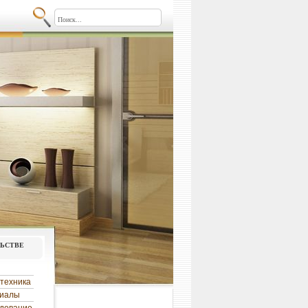
льстве
техника
риалы