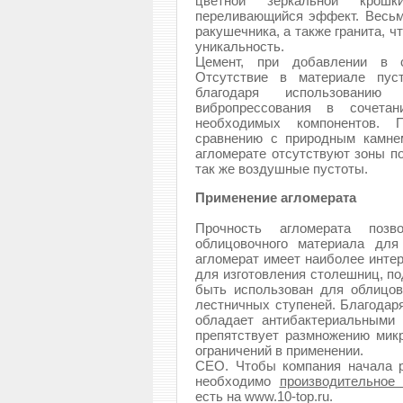
цветной зеркальной крошк
переливающийся эффект. Весьм
ракушечника, а также гранита, 
уникальность.
Цемент, при добавлении в 
Отсутствие в материале пус
благодаря использованию 
вибропрессования в сочета
необходимых компонентов. 
сравнению с природным камне
агломерате отсутствуют зоны п
так же воздушные пустоты.
Применение агломерата
Прочность агломерата позв
облицовочного материала для
агломерат имеет наиболее интер
для изготовления столешниц, по
быть использован для облицов
лестничных ступеней. Благодар
обладает антибактериальными 
препятствует размножению микр
ограничений в применении.
СЕО. Чтобы компания начала р
необходимо
производительное
есть на www.10-top.ru.