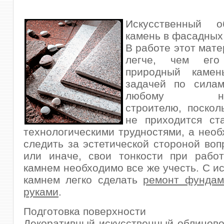
Искусственный о
камень в фасадных
В работе этот мате
легче, чем ег
природный камен
задачей по силам
любому нач
строителю, поскол
не приходится ст
технологическими трудностями, а нео
следить за эстетической стороной воп
или иначе, свои тонкости при рабо
камнем необходимо все же учесть. С и
камнем легко сделать
ремонт фундам
руками
.
Подготовка поверхности
Декоративный искусственный облицов