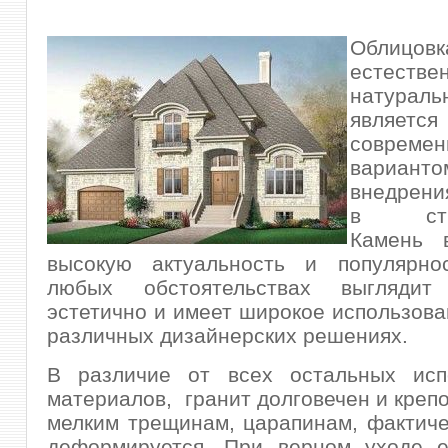
Облицо
естестве
натурал
является
совреме
вариа
внедрени
в стро
Камень 
высокую актуальность и популярно
любых обстоятельствах выглядит 
эстетично и имеет широкое использов
различных дизайнерских решениях.
В различие от всех остальных исп
материалов, гранит долговечен и крепо
мелким трещинам, царапинам, фактиче
деформируется. При верном уходе е