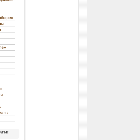
удование
обогрев
лы
н
епеж
ни
ти
ы
иалы
атьи