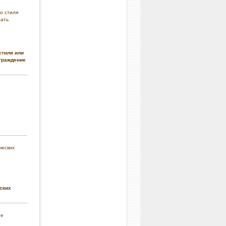
стиля или
граждение
ских