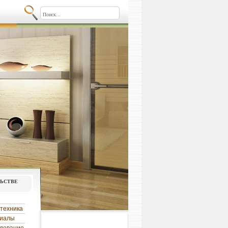
льстве
техника
риалы