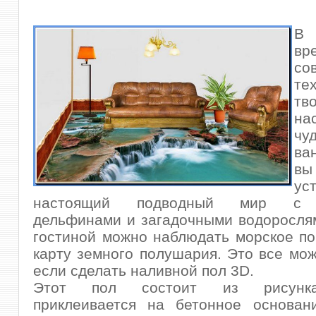
В 
вр
со
те
тв
на
ч
ва
вы
ус
настоящий подводный мир с к
дельфинами и загадочными водоросля
гостиной можно наблюдать морское п
карту земного
полушария. Это все мож
если сделать наливной пол 3D.
Этот пол состоит из рисунка
приклеивается на бетонное основан