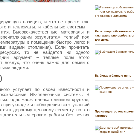
дирующую позицию, и это не просто так.
это и тепломаты, и кабельные системы –
антия. Высококачественные материалы и
Репетитор собственного 
как правильно выбрать о
 впечатляющим результатам: теплый пол
для дома
температуры в помещении быстро, легко и
ими видами отопления). Если прочитать
ресурсах, то не найдется ни одного
едний аргумент – теплые полы этого
т воздух, что очень важно для семей с
илыми людьми.
Выбираем банную печь
)
ного уступает по своей известности и
сококлассные ИК-пленочные системы. В
лько одно «но»: пленка слишком хрупкая,
в при укладке и соблюдения всех условий
тся к дорогому ценовому сегменту, но это
Преимущество электриче
 и длительным сроком работы без всяких
каминов