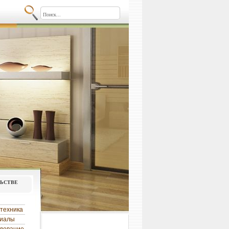
льстве
техника
риалы