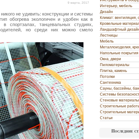
Инструменты и обор
9 марта, 2017
Интерьер, мебель
Дизайн
никого не удивить: конструкции и системы
Климат: вентиляция, 
тип обогрева экологичен и удобен как в
Кровельные материа
 в спортзалах, танцевальных студиях,
водителей, но среди них можно смело
Ландшафтный дизай
Лестницы
Мебель
Металлоизделия, кр
Напольные покрытия
Окна, двери
Пиломатериалы
Плитка, камень
Потолки
Сантехника
Сауны, бассейны, ба
Системы безопаснос
Стеновые материалы
Строительные работ
Строительные матер
Статьи
Последние ст