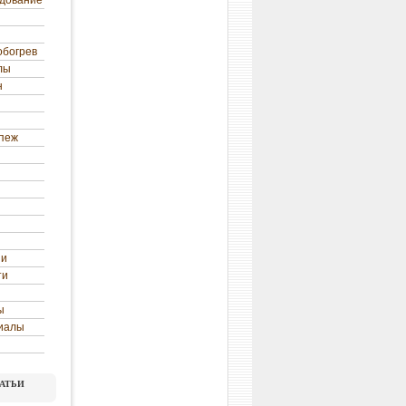
удование
обогрев
лы
н
епеж
ни
ти
ы
иалы
атьи