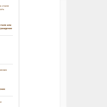
стиля или
граждение
ских