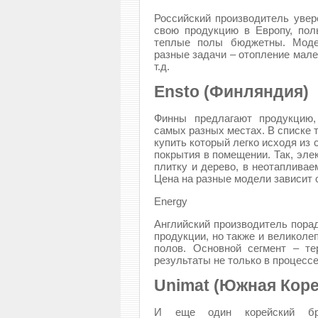
Российский производитель увер
свою продукцию в Европу, поль
теплые полы бюджетны. Моде
разные задачи – отопление мал
т.д.
Ensto (Финляндия)
Финны предлагают продукцию,
самых разных местах. В списке 
купить который легко исходя из
покрытия в помещении. Так, эле
плитку и дерево, в неотапливае
Цена на разные модели зависит 
Energy
Английский производитель порад
продукции, но также и великол
полов. Основной сегмент – т
результаты не только в процессе
Unimat (Южная Коре
И еще один корейский бре