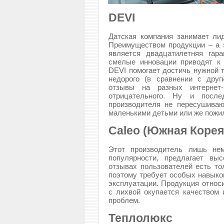
DEVI
Датская компания занимает ли
Преимуществом продукции – а 
является двадцатилетняя гар
смелые инновации приводят к
DEVI помогает достичь нужной 
недорого (в сравнении с друг
отзывы на разных интернет-
отрицательного. Ну и посл
производителя не пересушиваю
маленькими детьми или же пож
Caleo (Южная Корея
Этот производитель лишь нем
популярности, предлагает вы
отзывах пользователей есть то
поэтому требует особых навыко
эксплуатации. Продукция относи
с лихвой окупается качеством
проблем.
Теплолюкс