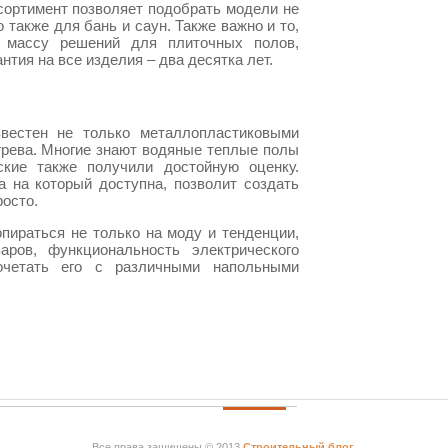
сортимент позволяет подобрать модели не
 также для бань и саун. Также важно и то,
т массу решений для плиточных полов,
нтия на все изделия – два десятка лет.
звестен не только металлопластиковыми
грева. Многие знают водяные теплые полы
ские также получили достойную оценку.
на на который доступна, позволит создать
осто.
пираться не только на моду и тенденции,
аров, функциональность электрического
очетать его с различными напольными
Все права защищены © 2013
Строительный блог
.