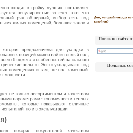
енно входит в тройку лучших, поставляет
зуется популярностью за счет того, что
льный ряд обширный, выбор есть под
Дом, который никогда не 
какой он?
еньких жилых помещений, больших залов и
Поиск по сайту о
 которая предназначена для укладки в
товарных позиций можно найти теплый пол,
 своего бюджета и особенностей напольного
ктрические полы от Энсто укладывают под
Полезные со
мых помещениях и там, где пол каменный.
от мощности.
ует не только ассортиментом и качеством
епными параметрами экономичности теплых
ермоматы, которые показывают отличные
 испытаний, но и в эксплуатации.
я)
нд покорил покупателей качеством