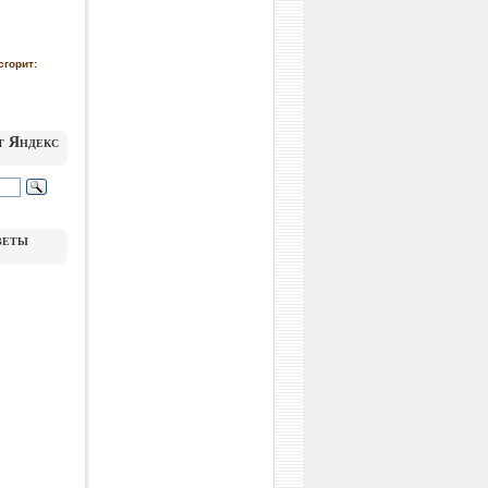
сгорит:
т Яндекс
веты