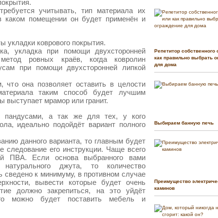
покрытия.
требуется учитывать, тип материала их
 в каком помещении он будет применён и
 укладки коврового покрытия.
дка, укладка при помощи двухсторонней
Репетитор собственного 
 метод ровных краёв, когда ковролин
как правильно выбрать о
для дома
тусам при помощи двухсторонней липкой
, что она позволяет оставить в целости
материала таким способ будет лучшим
ы выступает мрамор или гранит.
 пандусами, а так же для тех, у кого
ола, идеально подойдёт вариант полного
Выбираем банную печь
анию данного варианта, то главным будет
е следование его инструкции. Чаще всего
ей ПВА. Если основа выбранного вами
натурального джута, то количество
 сведено к минимуму, в противном случае
ерхности, вывести которые будет очень
Преимущество электриче
каминов
тие должно закрепиться, на это уйдёт
го можно будет поставить мебель и