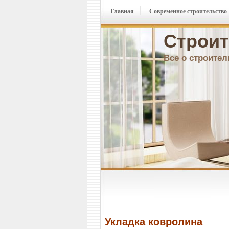
Главная
Современное строительство
Строит
Все о строител
Укладка ковролина