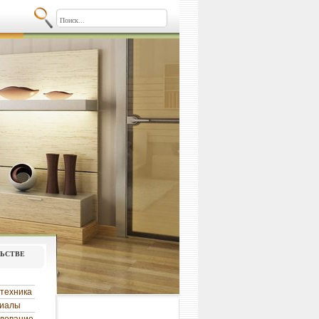
льстве
техника
риалы