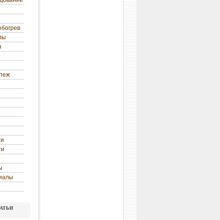
удование
обогрев
лы
н
епеж
ни
ти
ы
иалы
атьи