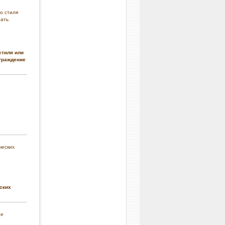
стиля или
граждение
ских