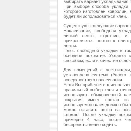
выбирать вариант укладывания 
При выборе способа укладки 
которого изготовлен ковролин,
будет ли использоваться клей.
Существуют следующие варианты
Наклеивание, свободная укла
липкой ленты, стретчинг, и
прикрепляется плотно к плин
ленты.
Плюс свободной укладки в том
основное покрытие. Укладка 
способом, если в качестве основ
Для помещений с лестницами,
установлена система тёплого п
поверхностного наклеивания.
Если Вы прибегнете к использов
правильный выбор клея и точно
используют обыкновенный кл
покрытия имеет состав из 
используемого клея должно быть
можно оставить пятна на пов
сложно. После укладки покры
примерно 4 часа, после че
беспрепятственно ходить.