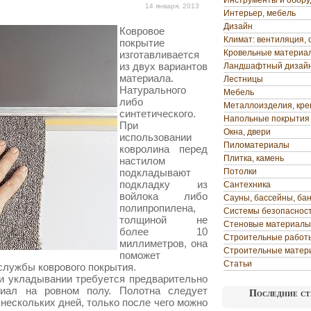
Инструменты и обор
14 января, 2013
Интерьер, мебель
Дизайн
Ковровое
Климат: вентиляция, 
покрытие
Кровельные материа
изготавливается
из двух вариантов
Ландшафтный дизай
материала.
Лестницы
Натурального
Мебель
либо
Металлоизделия, кр
синтетического.
Напольные покрытия
При
Окна, двери
использовании
Пиломатериалы
ковролина перед
Плитка, камень
настилом
подкладывают
Потолки
подкладку из
Сантехника
войлока либо
Сауны, бассейны, ба
полипропилена,
Системы безопаснос
толщиной не
Стеновые материалы
более 10
Строительные работ
миллиметров, она
Строительные матер
поможет
Статьи
 службы коврового покрытия.
и укладывании требуется предварительно
риал на ровном полу. Полотна следует
Последние ст
 нескольких дней, только после чего можно