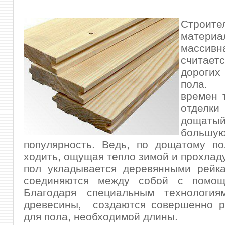
Строите
матер
массив
считает
дороги
пола.
времен 
отделк
дощат
большу
популярность. Ведь, по дощатому п
ходить
, ощущая тепло зимой и прохлад
пол укладывается деревянными рейка
соединяются между собой с помощ
Благодаря специальным технология
древесины, создаются совершенно р
для пола, необходимой длины.