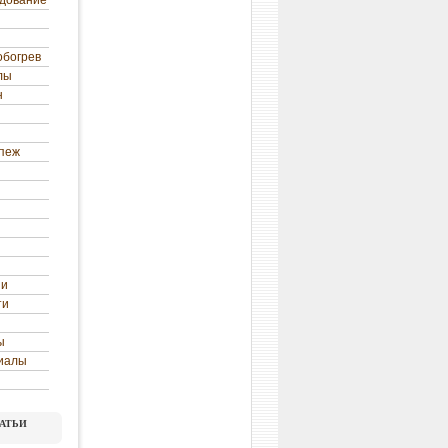
удование
обогрев
лы
н
епеж
ни
ти
ы
иалы
атьи