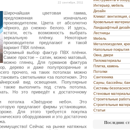
Инструменты и обор
22 сентября, 2011
Интерьер, мебель
Дизайн
Широчайшая цветовая гамма,
Климат: вентиляция, 
предложенная изначально
Кровельные материа
производителем. Цвета от абсолютно
чёрного, до снежно- белого. И здесь,
Ландшафтный дизай
кстати, есть возможность выбрать
Лестницы
зеркальную плёнку. Некоторые
Мебель
производители предлагают и такой
Металлоизделия, кр
вариант ПВХ плёнки.
Напольные покрытия
Огромный выбор фактур ПВХ плёнки.
Окна, двери
Самое простое – сатин, можно матовый,
Пиломатериалы
можно глянец. Для гурманов фактура
Плитка, камень
мор, дерево и даже полупрозрачные и
сего прочего, на таких потолках можно
Потолки
тановить светильники «за полотном». Это
Сантехника
айнерский вид освещения. Популярные
Сауны, бассейны, ба
также выполнить под стиль потолка.
Системы безопаснос
ать. Но это приведёт к достаточному
Стеновые материалы
Строительные работ
вки потолка «Звёздное небо». Это
Строительные матер
которую предлагают фирмы установщики.
Статьи
роже. Для этого требуется покупка
хнического оборудования и это достаточно
жа.
Последние ст
преимущество! Сейчас на рынке натяжных