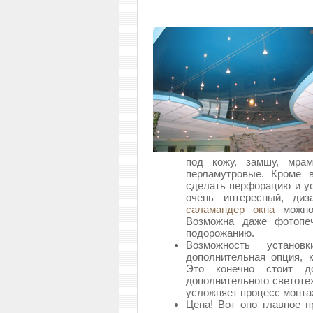
под кожу, замшу, мра
перламутровые.
Кроме в
сделать перфорацию и ус
очень интересный, диз
саламандер окна
можно 
Возможна даже фотопеч
подорожанию.
Возможность устано
дополнительная опция, 
Это конечно стоит до
дополнительного светоте
усложняет процесс монта
Цена! Вот оно главное 