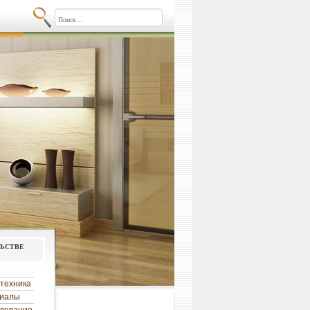
льстве
техника
риалы