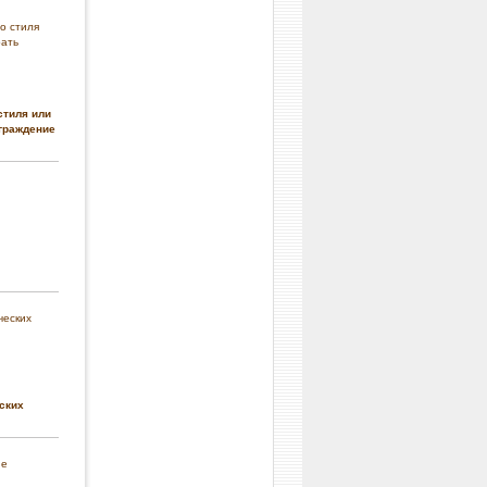
стиля или
граждение
ских