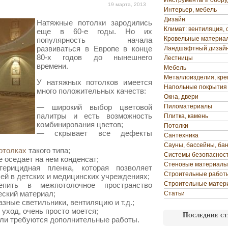
Инструменты и обор
19 марта, 2013
Интерьер, мебель
Дизайн
Натяжные потолки зародились
Климат: вентиляция, 
еще в 60-е годы. Но их
Кровельные материа
популярность начала
развиваться в Европе в конце
Ландшафтный дизай
80-х годов до нынешнего
Лестницы
времени.
Мебель
Металлоизделия, кр
У натяжных
потолков имеется
Напольные покрытия
много положительных качеств:
Окна, двери
— широкий выбор цветовой
Пиломатериалы
палитры и есть возможность
Плитка, камень
комбинирования цветов;
Потолки
— скрывает все дефекты
Сантехника
Сауны, бассейны, ба
отолках
такого типа;
Системы безопаснос
е оседает на нем конденсат;
Стеновые материалы
ерицидная пленка, которая позволяет
Строительные работ
лей в детских и медицинских учреждениях;
Строительные матер
пить в межпотолочное пространство
еский материал;
Статьи
зные светильники, вентиляцию и т.д.;
уход, очень просто моется;
Последние ст
сли требуются дополнительные работы.