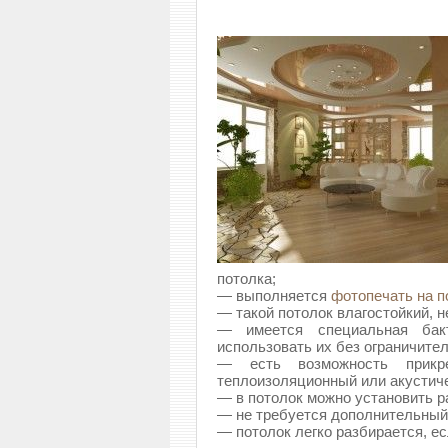
потолка;
— выполняется
фотопечать на п
— такой потолок влагостойкий, н
— имеется специальная бакт
использовать их без ограничите
— есть возможность прикре
теплоизоляционный или акустич
— в потолок можно установить ра
— не требуется дополнительный 
— потолок легко разбирается, е