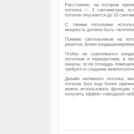
Расстояние, на котором креп
потолка — 3 сантиметров, есл
потолок опускается до 10 сантим
С такими потолками использ
мощность должна быть: галогенн
Помимо светильников на пот
решетки, блоки кондиционирован
Чтобы не скапливался конде
потолком и перекрытием, в п
каналы, если площадь помещени
требуется создание межпотолочн
Дизайн натяжного потолка, м
потолок был еще более оригина
можно использовать функцию »
получить эффект «звездного неба