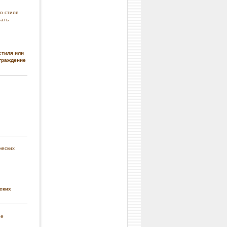
стиля или
граждение
ских