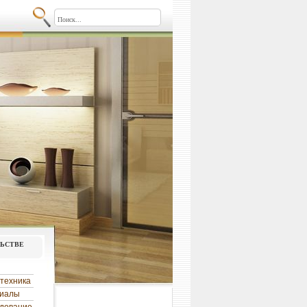
льстве
техника
риалы