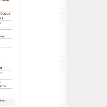
удование
обогрев
лы
н
епеж
ни
ти
ы
иалы
атьи