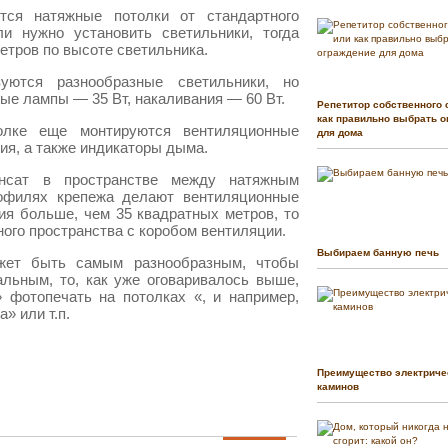
ятся натяжные потолки от стандартного
и нужно установить светильники, тогда
етров по высоте светильника.
уются разнообразные светильники, но
ые лампы — 35 Вт, накаливания — 60 Вт.
Репетитор собственного 
как правильно выбрать о
олке еще монтируются вентиляционные
для дома
ия, а также индикаторы дыма.
нсат в пространстве между натяжным
рофилях крепежа делают вентиляционные
я больше, чем 35 квадратных метров, то
ого пространства с коробом вентиляции.
Выбираем банную печь
ожет быть самым разнообразным, чтобы
льным, то, как уже оговаривалось выше,
 фотопечать на потолках «, и например,
» или т.п.
Преимущество электриче
каминов