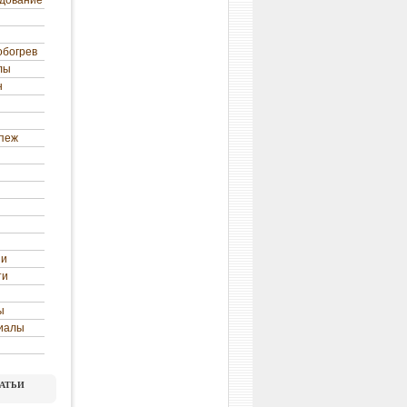
удование
обогрев
лы
н
епеж
ни
ти
ы
иалы
атьи