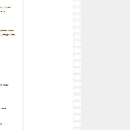
стиля или
граждение
ских