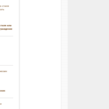
стиля или
граждение
ских