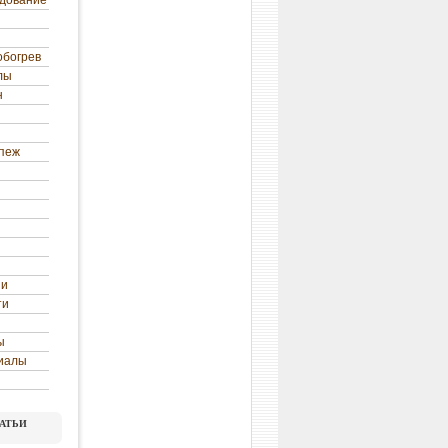
удование
обогрев
лы
н
епеж
ни
ти
ы
иалы
атьи