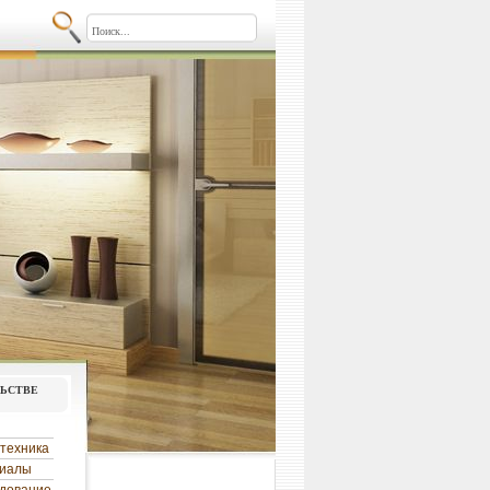
льстве
техника
риалы