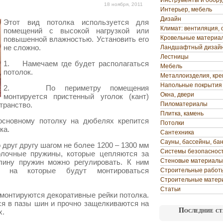
Инструменты и обор
18 ноября, 2011
Интерьер, мебель
Дизайн
Этот вид потолка используется для
Климат: вентиляция, 
помещений с высокой нагрузкой или
Кровельные материа
повышенной влажностью. Установить его
не сложно.
Ландшафтный дизай
Лестницы
1. Намечаем где будет располагаться
Мебель
потолок.
Металлоизделия, кр
Напольные покрытия
2. По периметру помещения
Окна, двери
монтируется пристенный уголок (кант)
транство.
Пиломатериалы
Плитка, камень
новному потолку на дюбелях крепится
Потолки
ка.
Сантехника
Сауны, бассейны, ба
друг другу шагом не более 1200 – 1300 мм
Системы безопаснос
олочные пружины, которые цепляются за
Стеновые материалы
лину пружин можно регулировать. К ним
, на которые будут монтироваться
Строительные работ
Строительные матер
Статьи
онтируются декоративные рейки потолка.
я в пазы шин и прочно защелкиваются на
Последние ст
х.