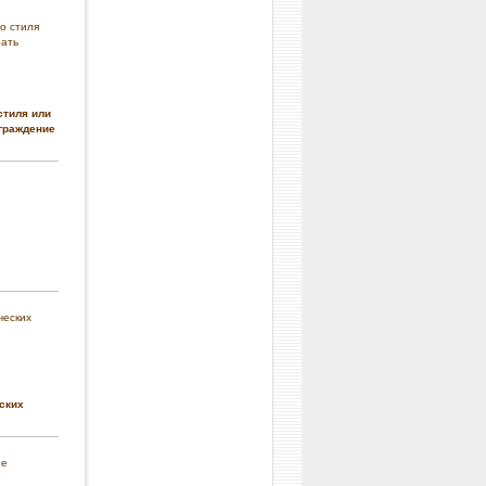
стиля или
граждение
ских