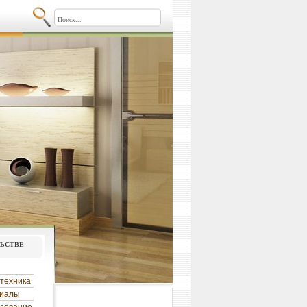
льстве
техника
риалы