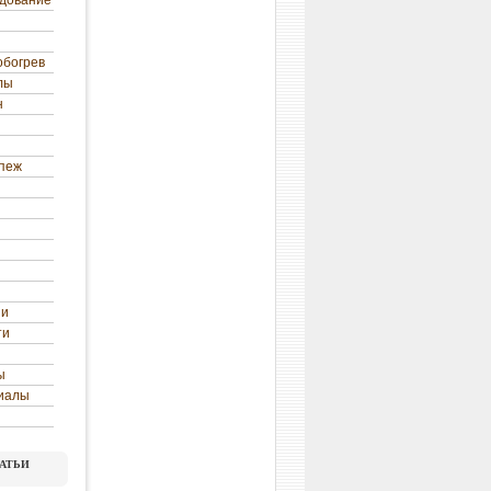
удование
обогрев
лы
н
епеж
ни
ти
ы
иалы
атьи