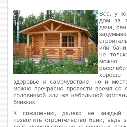
Все, у ко
дом за 
дача, ран
задумы
строител
или бани
не тольк
можно п
расслаб
хорошо
здоровье и самочувствие, но и мест
можно прекрасно провести время со 
половинкой или же небольшой компан
близких.
К сожалению, далеко не каждый 
позволить строительство бани, ведь 
деле удовольствие не из дешевых, поск