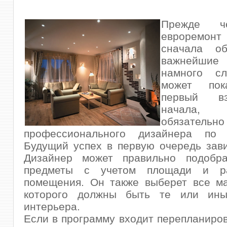
Прежде ч
евроремо
сначала об
важнейшие 
намного сл
может пок
первый вз
начала
обязатель
профессионального дизайнера по 
Будущий успех в первую очередь зави
Дизайнер может правильно подобр
предметы с учетом
площади и ра
помещения. Он также выберет все ма
которого должны быть те или ины
интерьера.
Если в программу входит перепланиров