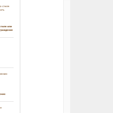
стиля или
граждение
ских