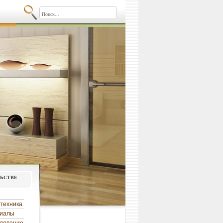
льстве
техника
риалы