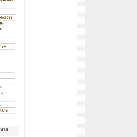
удование
обогрев
лы
н
епеж
ни
ти
ы
иалы
атьи