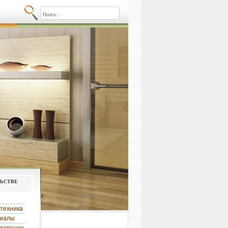
льстве
техника
риалы