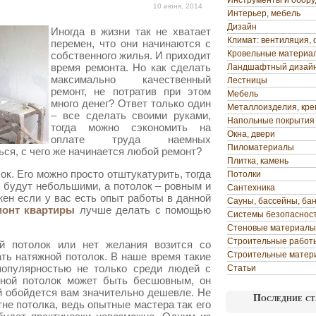
Инструменты и обор
10 июня, 2014
Интерьер, мебель
Дизайн
Иногда в жизни так не хватает
Климат: вентиляция, 
перемен, что они начинаются с
Кровельные материа
собственного жилья. И приходит
время ремонта. Но как сделать
Ландшафтный дизай
максимально качественный
Лестницы
ремонт, не потратив при этом
Мебель
много денег? Ответ только один
Металлоизделия, кр
– все сделать своими руками,
Напольные покрытия
тогда можно сэкономить на
Окна, двери
оплате труда наемных
Пиломатериалы
ься, с чего же начинается любой ремонт?
Плитка, камень
к. Его можно просто отштукатурить, тогда
Потолки
 будут небольшими, а потолок – ровным и
Сантехника
жен если у вас есть опыт работы в данной
Сауны, бассейны, ба
монт квартиры
лучше делать с помощью
Системы безопаснос
Стеновые материалы
Строительные работ
й потолок или нет желания возится со
Строительные матер
ать натяжной потолок. В наше время такие
популярностью не только среди людей с
Статьи
жной потолок может быть бесшовным, он
й обойдется вам значительно дешевле. Не
Последние ст
тне потолка, ведь опытные мастера так его