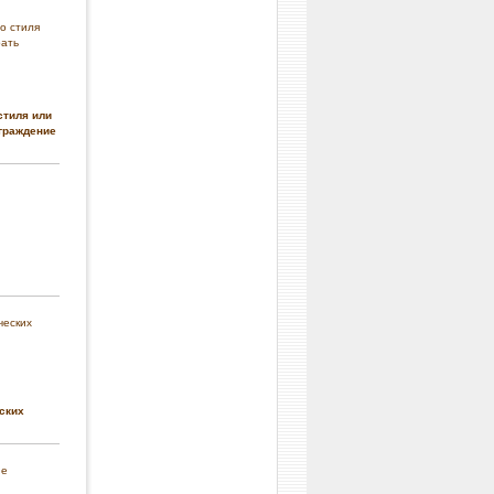
стиля или
граждение
ских