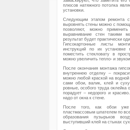
замаскируют, что заметить его
плюсов натяжного потолка являе
установки.
Следующим этапом ремонта ст
выровнять стены можно с помощь
позволяют, можно применить
выравнивание стен такими м
результат будет практически од
Гипсокартонные листы монт
инструкций по их установке 
поместить стекловату в прост
можно увеличить тепло- и звуко
После окончания монтажа гипсо
внутреннею отделку – покраси
можно любой краской на водной 
сами обои, валик, клей и суху
ровные, особого труда оклейка 
порадует – недорого и красиво
надо от окна к стене.
После того, как обои уже
пластмассовым шпателем по все
образования пузырьков воз
выступивший клей на стыках сух