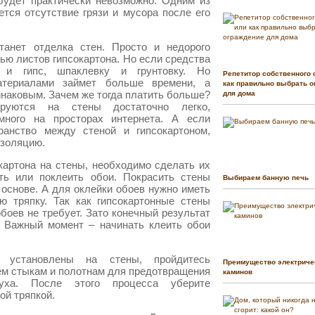
 будет практически невозможно. Одним из
тся отсутствие грязи и мусора после его
анет отделка стен. Просто и недорого
ю листов гипсокартона. Но если средства
 и гипс, шпаклевку и грунтовку. Но
Репетитор собственного 
атериалами займет больше времени, а
как правильно выбрать о
инаковым. Зачем же тогда платить больше?
для дома
ируются на стены достаточно легко,
много на просторах интернета. А если
ранство между стеной и гипсокартоном,
изоляцию.
картона на стены, необходимо сделать их
ть или поклеить обои. Покрасить стены
Выбираем банную печь
основе. А для оклейки обоев нужно иметь
ю тряпку. Так как гипсокартонные стены
обоев не требует. Зато конечный результат
. Важный момент – начинать клеить обои
 установлены на стены, пройдитесь
Преимущество электриче
м стыкам и полотнам для предотвращения
каминов
духа. После этого процесса уберите
ой тряпкой.