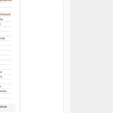
удование
обогрев
лы
н
епеж
ни
ти
ы
иалы
атьи