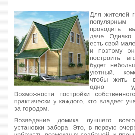
Для жителей 
популярн
проводить в
даче. Однако
есть свой мал
и поэтому он
построить ег
будет неболь
уютный, ко
чтобы жить 
одно удов
Возможности постройки собственног
практически у каждого, кто владеет уч
за городом.
Возведение домика лучшего всег
установки забора. Это, в первую очер
избежать возможных грабежей и прон