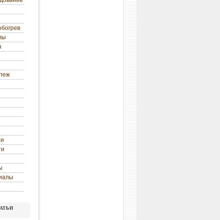
удование
обогрев
лы
н
епеж
ни
ти
ы
иалы
атьи