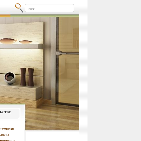
льстве
техника
риалы