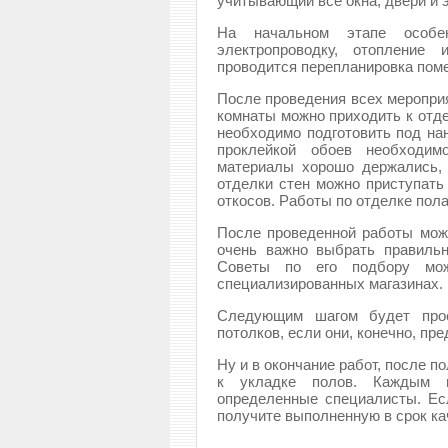
учитывающий все окна, двери и 
На начальном этапе особе
электропроводку, отопление
проводится перепланировка поме
После проведения всех мероприя
комнаты можно приходить к отд
необходимо подготовить под на
проклейкой обоев необходим
материалы хорошо держались, 
отделки стен можно приступать 
откосов. Работы по отделке пол
После проведенной работы можн
очень важно выбрать правильн
Советы по его подбору мо
специализированных магазинах.
Следующим шагом будет прое
потолков, если они, конечно, пр
Ну и в окончание работ, после 
к укладке полов. Каждым в
определенные специалисты. Ес
получите выполненную в срок ка