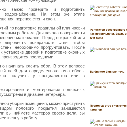
электрические коммуникации.
нно важно проверить и подготовить
 и водоснабжение. На этом же этапе
щения: перенос стен и окон.
тий по подготовке правильной планировки
Репетитор собственного 
елочным работам. Для начала поверхности
как правильно выбрать о
несение материалов. Перед покраской или
для дома
о выровнять поверхность стен, чтобы
стены необходимо прогрунтовать. После
к установке дверей и подготовке оконных
а производятся последними.
о начинать клеить обои. В этом вопросе
ый клей для определенного типа обоев.
Выбираем банную печь
жно получить у специалистов или в
ктирование и монтирование подвесных
едусмотрены в дизайне интерьера.
полной уборки помещения, можно приступить
Преимущество электриче
идом полового покрытия занимаются
каминов
ли вы наймете мастеров своего дела, вы
чественную работу.