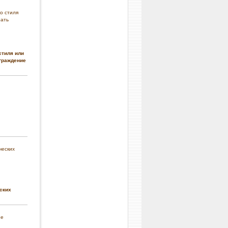
стиля или
граждение
ских