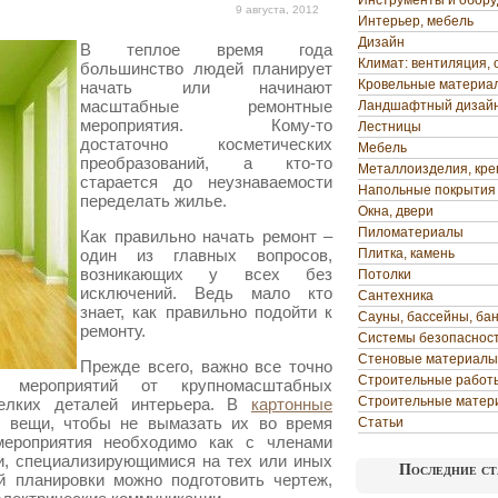
Инструменты и обор
9 августа, 2012
Интерьер, мебель
Дизайн
В теплое время года
Климат: вентиляция, 
большинство людей планирует
Кровельные материа
начать или начинают
масштабные ремонтные
Ландшафтный дизай
мероприятия. Кому-то
Лестницы
достаточно косметических
Мебель
преобразований, а кто-то
Металлоизделия, кр
старается до неузнаваемости
Напольные покрытия
переделать жилье.
Окна, двери
Пиломатериалы
Как правильно начать ремонт –
один из главных вопросов,
Плитка, камень
возникающих у всех без
Потолки
исключений. Ведь мало кто
Сантехника
знает, как правильно подойти к
Сауны, бассейны, ба
ремонту.
Системы безопаснос
Стеновые материалы
Прежде всего, важно все точно
Строительные работ
х мероприятий от крупномасштабных
Строительные матер
мелких деталей интерьера. В
картонные
 вещи, чтобы не вымазать их во время
Статьи
мероприятия необходимо как с членами
и, специализирующимися на тех или иных
Последние ст
й планировки можно подготовить чертеж,