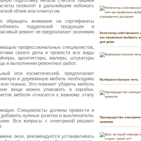
льную подготовку нельзя считать лишней
асчеты позволят в дальнейшем избежать
аткой обоев или плинтусов.
мо обращать внимание на сертификаты
збежать поддельной продукции и
расивый ремонт не предполагает экономию
Репетитор собственного 
как правильно выбрать о
для дома
помощью профессиональных специалистов,
ретами своего дела и провести все виды
айнеры, архитекторы, маляры, штукатуры
щь в выполнении ремонтных работ.
ный или косметический, предполагает
 мягкую и деревянную мебель необходимо
Выбираем банную печь
 или тканью. Это поможет уберечь мебель
кие вещи можно упаковать в коробки.
метов мебели относится к важному этапу
оводки. Специалисты должны провести и
 добавить нужные розетки и выключатели,
Преимущество электриче
шние. Все вопросы с электрикой решают
каминов
.
амене окон, рекомендуется устанавливать