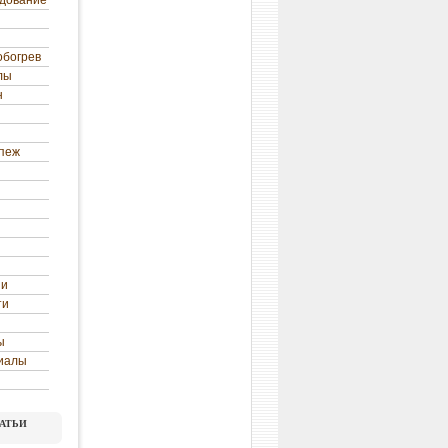
удование
обогрев
лы
н
епеж
ни
ти
ы
иалы
атьи