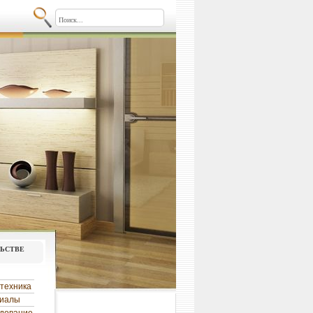
льстве
техника
риалы