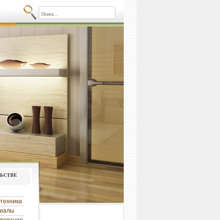
льстве
техника
риалы