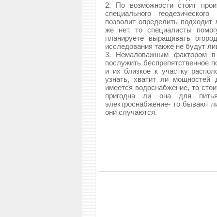
2. По возможности стоит про
специального геодезического
позволит определить подходит 
же нет, то специалисты помо
планируете выращивать огоро
исследования также не будут л
3. Немаловажным фактором в 
послужить беспрепятственное 
и их близкое к участку распо
узнать, хватит ли мощностей 
имеется водоснабжение, то стои
пригодна ли она для пить
электроснабжение- то бывают ли
они случаются.