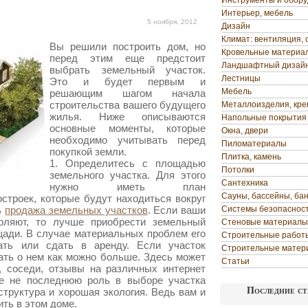
Инструменты и обор
Интерьер, мебель
5 ноября, 2012
Дизайн
Климат: вентиляция, 
Вы решили построить дом, но
Кровельные материа
перед этим еще предстоит
Ландшафтный дизай
выбрать земельный участок.
Лестницы
Это и будет первым и
Мебель
решающим шагом начала
строительства вашего будущего
Металлоизделия, кр
жилья. Ниже описываются
Напольные покрытия
основные моменты, которые
Окна, двери
необходимо учитывать перед
Пиломатериалы
покупкой земли.
Плитка, камень
1. Определитесь с площадью
Потолки
земельного участка. Для этого
Сантехника
нужно иметь план
Сауны, бассейны, ба
строек, которые будут находиться вокруг
ь
продажа земельных участков
. Если ваши
Системы безопаснос
оляют, то лучше приобрести земельный
Стеновые материалы
ади. В случае материальных проблем его
Строительные работ
ть или сдать в аренду. Если участок
Строительные матер
нать о нем как можно больше. Здесь может
Статьи
, соседи, отзывы на различных интернет
же не последнюю роль в выборе участка
Последние ст
труктура и хорошая экология. Ведь вам и
ть в этом доме.