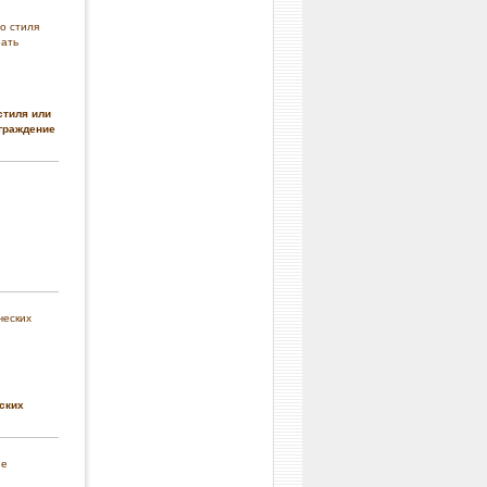
стиля или
граждение
ских