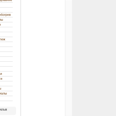
удование
обогрев
лы
н
епеж
ни
ти
ы
иалы
атьи