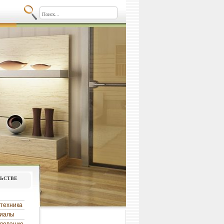
льстве
техника
риалы