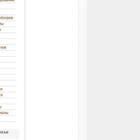
удование
обогрев
лы
н
епеж
ни
ти
ы
иалы
атьи