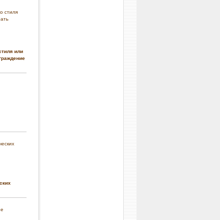
стиля или
граждение
ских