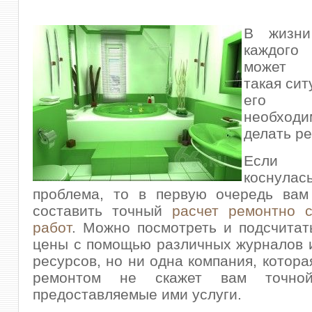
В жизни
каждог
может 
такая сит
его к
необхо
делать ре
Если
косну
проблема
, то в первую очередь вам
составить точный
расчет ремонтно с
работ
. Можно посмотреть и подсчита
цены с помощью различных журналов 
ресурсов, но ни одна компания, котора
ремонтом не скажет вам точн
предоставляемые ими услуги.