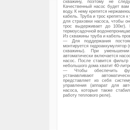
скважину, поэтому не след
Качественный насос будет вам
воду. К нему крепятся нержавею
кабель. Труба и трос крепятся 
для страховки насоса, чтобы о
трос выдерживает до 100кг).
термоусадочной водонепроница
Из скважины труба и кабель про
— Для поддержания постоян
монтируется гидроаккумулятор (
скважины). При уменьшени
автоматически включается насо
насос. После ставится фильтр
небольшого дома хватит 40-литр
— Чтобы обеспечить функ
устанавливают автоматиче
представляет из себя систем
управления (аппарат для авт
насоса, которые также стаби
работу теплового реле).