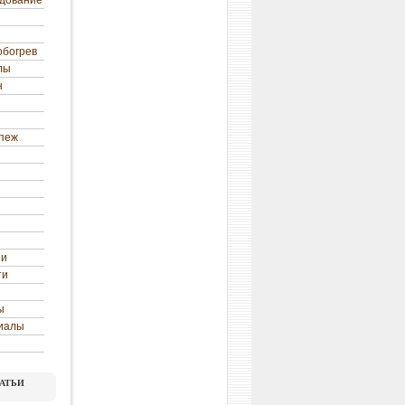
удование
обогрев
лы
н
епеж
ни
ти
ы
иалы
атьи