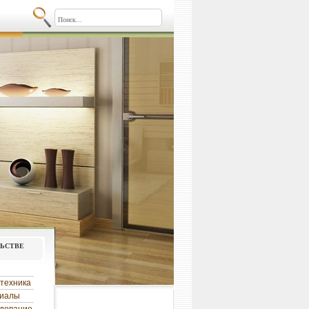
льстве
техника
риалы