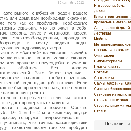
Инструменты и обор
30 сентября, 2012
Интерьер, мебель
Дизайн
 автономного снабжения водой вашего
Климат: вентиляция, 
стка или дома вам необходима скважина.
Кровельные материа
ле того как её пробурили, необходимо
строить скважину, что включает в себя:
Ландшафтный дизай
таж кессона, спуск и установка насоса,
Лестницы
ладка
электрооборудования, проведение
Мебель
убопровода к месту подачи воды,
Металлоизделия, кр
рудование гидроаккумулятора.
Напольные покрытия
язка или
обустройство скважины зимой
и
Окна, двери
ом желательно, но для мелких скважин
Пиломатериалы
ом для орошения приусадебного участка
Плитка, камень
жно обойтись без дорогих
италовложений. Зато более крупные –
Потолки
езианские скважины требуют монтажа
Сантехника
ественной водоподающей техники. Если
Сауны, бассейны, ба
таж не был произведен сразу, то его можно
Системы безопаснос
е накопления средств.
Стеновые материалы
ательно потребуется, если вы хотите
Строительные работ
Он не дает промерзать скважине и
Строительные матер
ности в водоносный горизонт. Обычно
Статьи
рубы D= 1 м, h= 2 м и крышкой, внутри
оррозии, а снаружи — гидроизолирован.
т учитывать, что точные характеристики
Последние ст
удут известны после того как пробурят