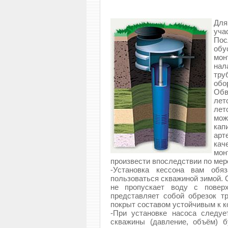
Для
уча
Пос
обу
мон
на
тр
обо
Обв
лет
лет
мо
кап
арт
кач
мон
произвести впоследствии по мер
-Установка кессона вам обяз
пользоваться скважиной зимой. 
не пропускает воду с поверх
представляет собой обрезок т
покрыт составом устойчивым к к
-При установке насоса следуе
скважины (давление, объём) б