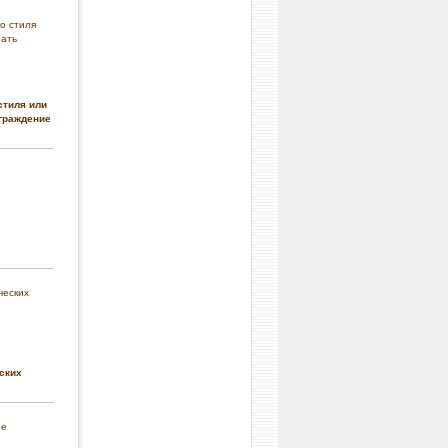
стиля или
граждение
ских