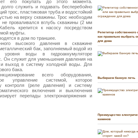
ует его покупать до этого момента.
 долго служить и подавать бесперебойно
щий трос, пластиковая труба и водостойкий
к устью на верху скважины. Трос необходим
н не проваливался вглубь скважины (2 мм
 Кабель крепится к насосу посредством
емой муфты.
Репетитор собственного 
как правильно выбрать о
водятся в дом по траншее.
для дома
ного высокого давления в скважине
металлический бак, заполняемый водой из
и уровня воды в гидроаккумуляторе
с. Он служит для уменьшения давления на
 и выход в систему холодной воды. Для
ового бака.
ционирование всего оборудования,
Выбираем банную печь
ское управление системой, которое
у контроля (реле давления) и систему
оматического включения и выключения
лизирует перепады электронапряжения и
Преимущество электриче
каминов