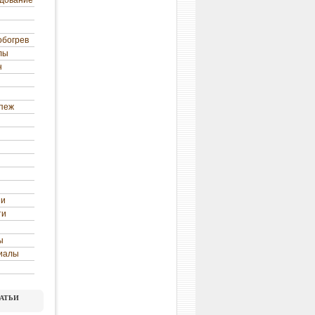
удование
обогрев
лы
н
епеж
ни
ти
ы
иалы
атьи