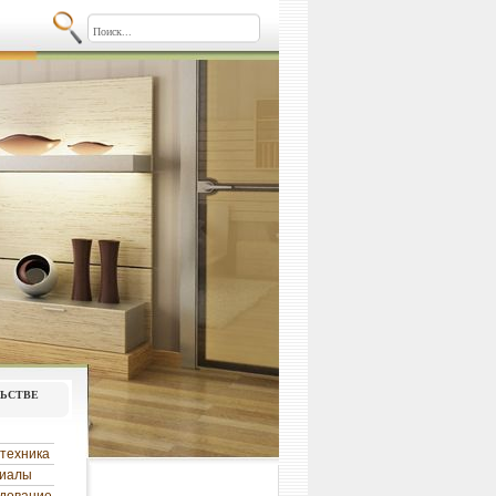
льстве
техника
риалы