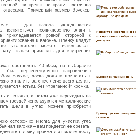
твенной, их крепят по краям, постоянно
и отвесами. Примерный размер брусков:
теле – для начала укладывается
на препятствует проникновению влаги к
Репетитор собственного 
а прикладывается ровной стороной к
как правильно выбрать о
ориентированна к вагонке. Пленку кладут
для дома
тве утеплителя можете использовать
 вату, нельзя применять для внутренних
ожет составлять 40-50см, но выбирайте
ас был перпендикулярно направлению
юбом случае, доска должна прилегать к
Выбираем банную печь
ужно отпилить вагонку, легче всего делать
лучается чистым, без «трепанной» кромки.
ть с потолка, а потом уже переходить на
нием гвоздей используются металлические
ать щели в углах, можете приобрести
Преимущество электриче
каминов
жно осторожно: иногда для участка угла
бычная вагонка – вам придется ее срезать.
еделите ширину проема и отпилите доску