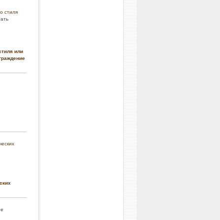
стиля или
граждение
ских