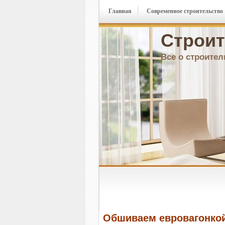
Главная
Современное строительство
Строит
Все о строител
Обшиваем евровагонко