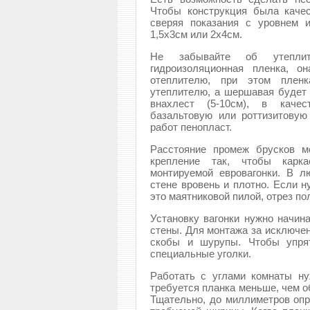
Чтобы конструкция была качес
сверяя показания с уровнем 
1,5х3см или 2х4см.
Не забывайте об утепли
гидроизоляционная пленка, о
отеплителю, при этом пленк
утеплителю, а шершавая будет 
внахлест (5-10см), в качес
базальтовую или роттизитовую
работ пенопласт.
Расстояние промеж брусков м
крепление так, чтобы карк
монтируемой евровагонки. В л
стене вровень и плотно. Если н
это маятниковой пилой, отрез по
Установку вагонки нужно начина
стены. Для монтажа за исключе
скобы и шурупы. Чтобы упрят
специальные уголки.
Работать с углами комнаты ну
требуется планка меньше, чем о
Тщательно, до миллиметров опр