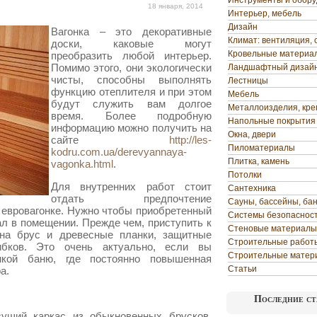
Инструменты и обор
18 января, 2014
Интерьер, мебель
Дизайн
Вагонка – это декоративные
Климат: вентиляция, 
доски, каковые могут
Кровельные материа
преобразить любой интерьер.
Помимо этого, они экологически
Ландшафтный дизай
чисты, способны выполнять
Лестницы
функцию отеплителя и
при этом
Мебель
будут служить вам долгое
Металлоизделия, кр
время. Более подробную
Напольные покрытия
информацию можно получить на
Окна, двери
сайте
http://les-
Пиломатериалы
kodru.com.ua/derevyannaya-
Плитка, камень
vagonka.html
.
Потолки
Для внутренних работ стоит
Сантехника
отдать предпочтение
Сауны, бассейны, ба
 евровагонке. Нужно чтобы приобретенный
Системы безопаснос
л в помещении. Прежде чем, приступить к
Стеновые материалы
 на брус и древесные планки, защитные
Строительные работ
бков. Это очень актуально, если вы
Строительные матер
нкой баню, где постоянно повышенная
Статьи
а.
Последние ст
сущий каркас из обыкновенных брусков.