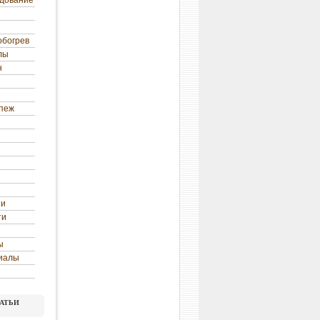
удование
обогрев
лы
н
епеж
ни
ти
ы
иалы
атьи