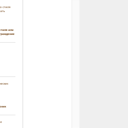
стиля или
граждение
ских