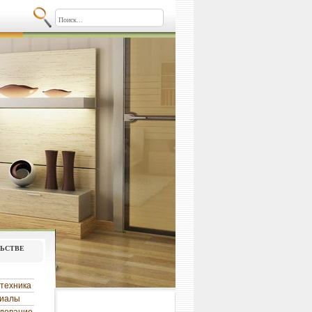
льстве
техника
риалы