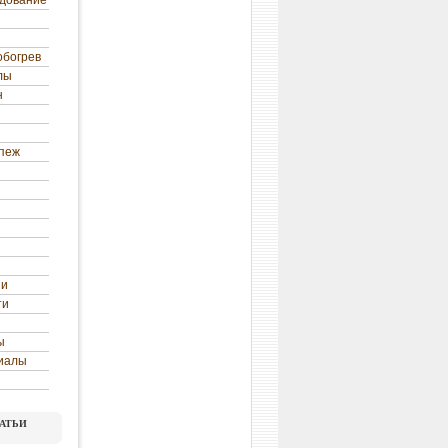
удование
обогрев
лы
н
епеж
ни
ти
ы
иалы
атьи