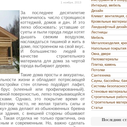
Инструменты и обор
1 ноября, 2013
Интерьер, мебель
Дизайн
За последнее десятилетие
Климат: вентиляция, 
увеличилось число строящихся
Кровельные материа
коттеджей, домов и дач. И это
легко обосновать: уставшие от
Ландшафтный дизай
суеты и пыли города люди хотят
Лестницы
дышать свежим воздухом,
Мебель
наслаждаться тишиной и жить в
Металлоизделия, кр
доме, построенном на свой вкус.
Напольные покрытия
И большинство людей в
Окна, двери
качестве строительного
Пиломатериалы
материала для дома за чертой
Плитка, камень
города выбирают дерево.
Потолки
Такие дома просты и аккуратны,
Сантехника
льности жизни и обладают потрясающей
Сауны, бассейны, ба
остройки стен отлично подойдет лафет,
Системы безопаснос
брус (клееный или профилированный).
Стеновые материалы
вной поверхностью, легко покрывающейся
Строительные работ
сками. Однако, это покрытие время от
Строительные матер
Поэтому часто, не желая тратить силы и
Статьи
бку» дома делают из обыкновенных бревна
ки здания, с внешней стороны обшивают
 Такая отделка не только практична, она
Последние ст
сным и современным. Но, важно сделать