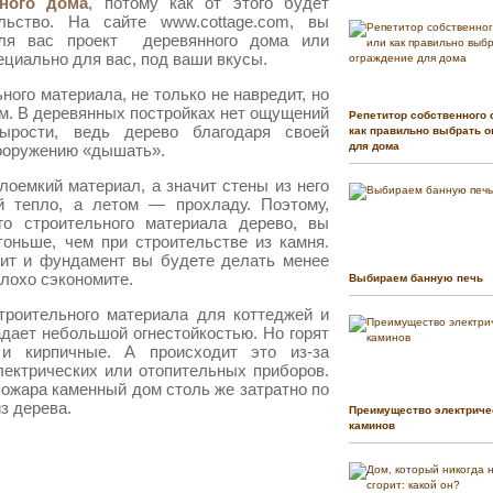
нного дома
, потому как от этого будет
льство. На сайте www.cottage.com, вы
ля вас проект деревянного дома или
ециально для вас, под ваши вкусы.
ного материала, не только не навредит, но
м. В деревянных постройках нет ощущений
Репетитор собственного 
ырости, ведь дерево благодаря своей
как правильно выбрать о
для дома
ооружению «дышать».
лоемкий материал, а значит стены из него
й тепло, а летом — прохладу. Поэтому,
го строительного материала дерево, вы
оньше, чем при строительстве из камня.
чит и фундамент вы будете делать менее
плохо сэкономите.
Выбираем банную печь
троительного материала для коттеджей и
адает небольшой огнестойкостью. Но горят
и кирпичные. А происходит это из-за
лектрических или отопительных приборов.
пожара каменный дом столь же затратно по
из дерева.
Преимущество электриче
каминов