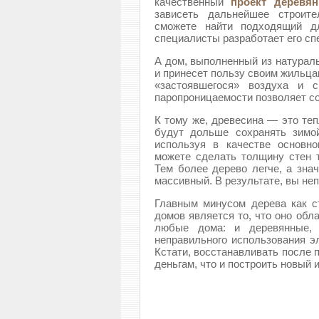
качественный
проект деревя
зависеть дальнейшее строите
сможете найти подходящий д
специалисты разработает его сп
А дом, выполненный из натураль
и принесет пользу своим жильца
«застоявшегося» воздуха и с
паропроницаемости позволяет с
К тому же, древесина — это теп
будут дольше сохранять зимо
используя в качестве основно
можете сделать толщину стен т
Тем более дерево легче, а зна
массивный. В результате, вы не
Главным минусом дерева как с
домов является то, что оно обл
любые дома: и деревянные, 
неправильного использования э
Кстати, восстанавливать после 
деньгам, что и построить новый 