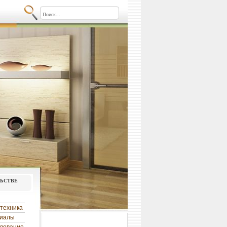
льстве
техника
риалы