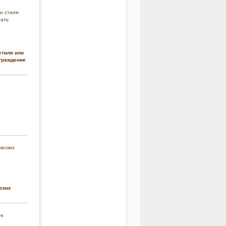
стиля или
граждение
ских