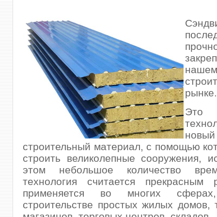
Сэндв
после
прочн
закр
наше
строи
рынке.
Это
техно
новый
строительный материал, с помощью ко
строить великолепные сооружения, и
этом небольшое количество вр
технология считается прекрасным
применяется во многих сфера
строительстве простых жилых домов, 
магазинов, торговых центров, складов.