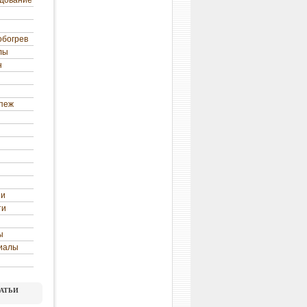
удование
обогрев
лы
н
епеж
ни
ти
ы
иалы
атьи