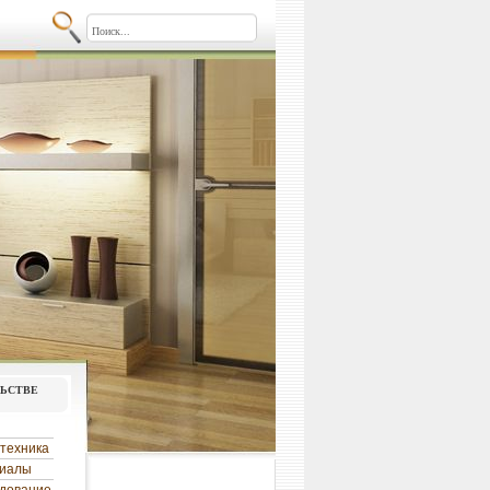
льстве
техника
риалы