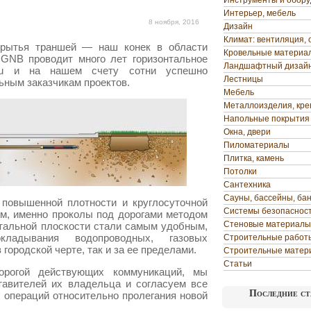
Инструменты и обор
Интерьер, мебель
8 ноября, 2016
Дизайн
Климат: вентиляция, 
 рытья траншей — наш конек в области
Кровельные материа
GNB проводит много лет горизонтальное
Ландшафтный дизай
gii.ru и на нашем счету сотни успешно
Лестницы
ьным заказчикам проектов.
Мебель
Металлоизделия, кр
Напольные покрытия
Окна, двери
Пиломатериалы
Плитка, камень
Потолки
Сантехника
Сауны, бассейны, ба
 повышенной плотности и круглосуточной
Системы безопаснос
ом, именно проколы под дорогами методом
Стеновые материалы
нтальной плоскости стали самым удобным,
кладывания водопроводных, газовых
Строительные работ
 городской черте, так и за ее пределами.
Строительные матер
Статьи
орогой действующих коммуникаций, мы
тавителей их владельца и согласуем все
Последние ст
операций относительно пролегания новой