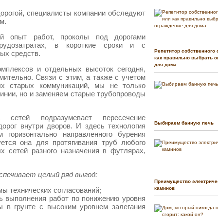
дорогой
,
специалисты компании обследуют
м.
й опыт работ, проколы под дорогами
рудозатратах, в короткие сроки и с
Репетитор собственного 
ых средств.
как правильно выбрать о
для дома
мплексов и отдельных высоток сегодня,
мительно. Связи с этим, а также с учетом
х старых коммуникаций, мы не только
инии, но и заменяем старые трубопроводы
 сетей подразумевает пересечение
Выбираем банную печь
орог внутри дворов. И здесь технология
м горизонтально направленного бурения
уется она для протягивания труб любого
х сетей разного назначения в футлярах,
еспечивает целый ряд выгод:
Преимущество электриче
каминов
мы технических согласований;
ь выполнения работ по понижению уровня
ы в грунте с высоким уровнем залегания