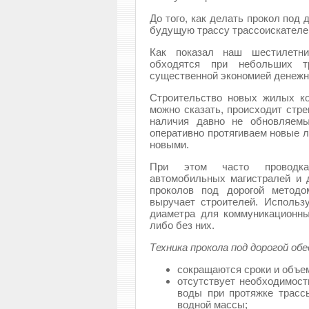
До того, как делать прокол под 
будущую трассу трассоискателе
Как показал наш шестилетни
обходятся при небольших т
существенной экономией денежн
Строительство новых жилых ко
можно сказать, происходит стре
наличия давно не обновляемы
оперативно протягиваем новые л
новыми.
При этом часто проводка
автомобильных магистралей и д
проколов под дорогой методо
выручает строителей. Использ
диаметра для коммуникационны
либо без них.
Техника прокола под дорогой об
сокращаются сроки и объе
отсутствует необходимост
воды при протяжке трасс
водной массы;