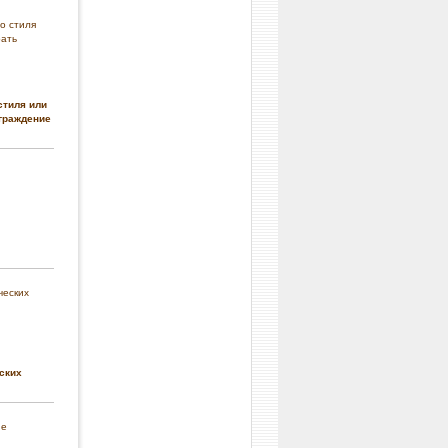
стиля или
граждение
ских