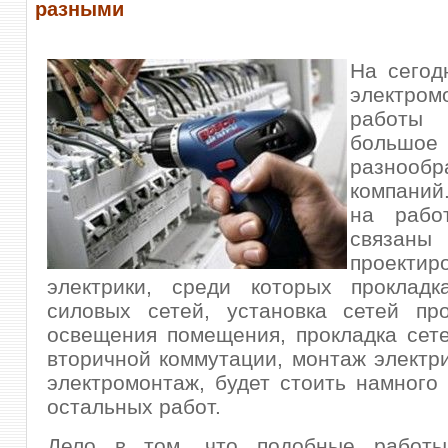
разными
На сегод
электром
работы
большое
разнообр
компани
на рабо
свя
проектир
электрики, среди которых прокладк
силовых сетей, установка сетей пр
освещения помещения, прокладка сет
вторичной коммутации, монтаж электри
электромонтаж, будет стоить намного
остальных работ.
Дело в том, что подобные работы