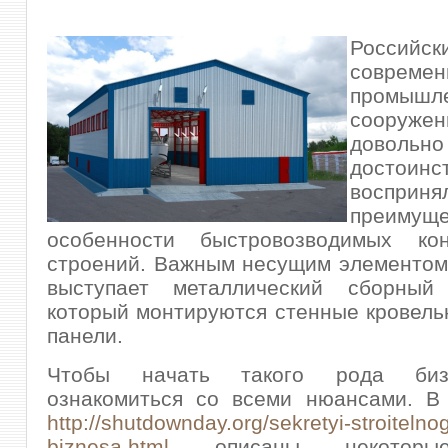
Российск
совреме
промышл
сооруже
довольн
достоинс
воспр
преимуще
особенности быстровозводимых ко
строений. Важным несущим элементом
выступает металлический сборный
который монтируются стенные кровель
панели.
Чтобы начать такого рода биз
ознакомиться со всеми нюансами. В 
http://shutdownday.org/sekretyi-stroitelno
biznesa.html
описаны некоторые