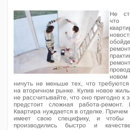
Не ст
что 
ква
ново
обой
рем
практи
ремон
пров
нов
ничуть не меньше тех, что требуются
на вторичном рынке.
Купив новое жил
не рассчитывайте, что оно пригодно к 
предстоит сложная работа-ремонт. 
Квартира нуждается в отделке. Причем 
имеет свою специфику, и чтобы 
производились быстро и качеств