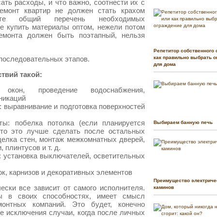
ть расходы, и что важно, соотнести их с
ремонт квартир не должен стать крахом
ьте общий перечень необходимых
е купить материалы оптом, нежели потом
емонта должен быть поэтапный, нельзя
Репетитор собственного 
 последовательных этапов.
как правильно выбрать о
для дома
твий такой:
 окон, проведение водоснабжения,
никаций
 выравнивание и подготовка поверхностей
ы: побелка потолка (если планируется
Выбираем банную печь
 то это лучше сделать после остальных
делка стен, монтаж межкомнатных дверей,
 плинтусов и т. д.
 установка выключателей, осветительных
ок, карнизов и декоративных элементов
Преимущество электриче
ески все зависит от самого исполнителя.
каминов
ы в своих способностях, имеет смысл
монтных компаний. Это будет, конечно
не исключения случаи, когда после личных