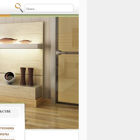
льстве
техника
риалы