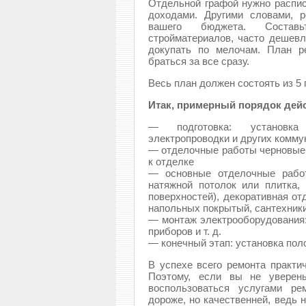
Отдельной графой нужно расписа
доходами. Другими словами, 
вашего бюджета. Состав
стройматериалов, часто дешевл
докупать по мелочам. План р
браться за все сразу.
Весь план должен состоять из 5
Итак, примерный порядок дейс
— подготовка: установка
электропроводки и других комму
— отделочные работы черновые:
к отделке
— основные отделочные работ
натяжной потолок или плитка,
поверхностей), декоративная от
напольных покрытый, сантехники,
— монтаж электрооборудования:
приборов и т. д.
— конечный этап: установка пол
В успехе всего ремонта практич
Поэтому, если вы не уверен
воспользоваться услугами ре
дороже, но качественней, ведь 