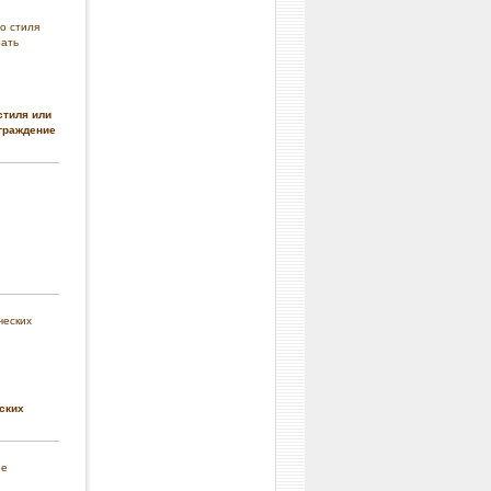
стиля или
граждение
ских