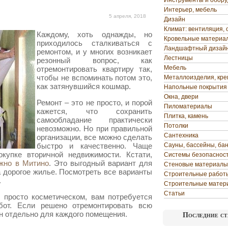
Инструменты и обор
Интерьер, мебель
5 апреля, 2018
Дизайн
Климат: вентиляция, 
Каждому, хоть однажды, но
Кровельные материа
приходилось сталкиваться с
Ландшафтный дизай
ремонтом, и у многих возникает
Лестницы
резонный вопрос, как
Мебель
отремонтировать квартиру так,
чтобы не вспоминать потом это,
Металлоизделия, кр
как затянувшийся кошмар.
Напольные покрытия
Окна, двери
Ремонт – это не просто, и порой
Пиломатериалы
кажется, что сохранить
Плитка, камень
самообладание практически
Потолки
невозможно. Но при правильной
Сантехника
организации, все можно сделать
быстро и качественно. Чаще
Сауны, бассейны, ба
окупке вторичной недвижимости. Кстати,
Системы безопаснос
жно в Митино
. Это выгодный вариант для
Стеновые материалы
на дорогое жилье. Посмотреть все варианты
Строительные работ
.
Строительные матер
Статьи
 просто косметическом, вам потребуется
бот. Если решено отремонтировать всю
ан отдельно для каждого помещения.
Последние ст