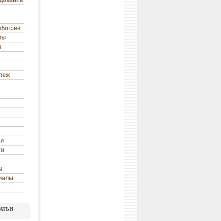
удование
обогрев
лы
н
епеж
ни
ти
ы
иалы
атьи