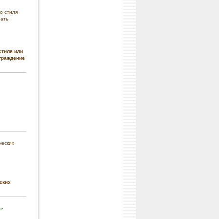
стиля или
граждение
ских