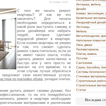
Инструменты и обор
18 ноября, 2012
Интерьер, мебель
Дизайн
С чего же начать ремонт
Климат: вентиляция, 
квартиры? И как же его
Кровельные материа
закончить? Для начала
необходимо определиться в
Ландшафтный дизай
какой роли выступить самому, в
Лестницы
роли дизайнера или набрать
Мебель
людей, которые сделают
Металлоизделия, кр
недорогой ремонт в квартире.
Напольные покрытия
Если хозяин квартиры не уверен
Окна, двери
в том, что сможет сделать
Пиломатериалы
ремонт самостоятельно, если он
Плитка, камень
не имеет такого опыта, чтобы
сделать ремонт качественно и
Потолки
быстро или у него просто не
Сантехника
хватает на это времени, то в
Сауны, бассейны, ба
этом случае лучше обратиться
Системы безопаснос
 предложат свои качественные услуги,
Стеновые материалы
астера по поклейке обоев
, укладке плитки,
Строительные работ
Строительные матер
Статьи
ение делать ремонт своими руками, без
офессионалов, то на это понадобиться
начинать ремонт в квартире необходимо
Последние ст
троительными материалами и различными