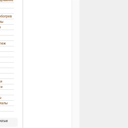
удование
обогрев
лы
н
епеж
ни
ти
ы
иалы
атьи