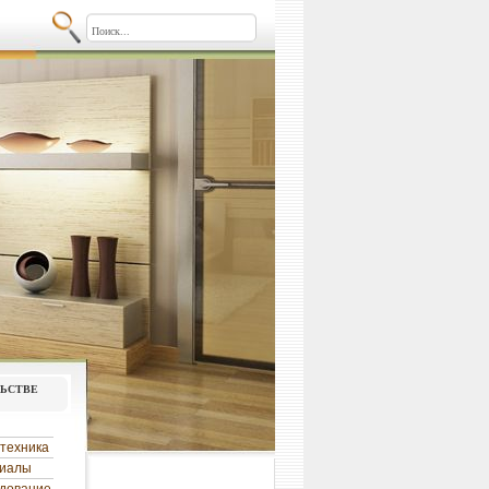
льстве
техника
риалы