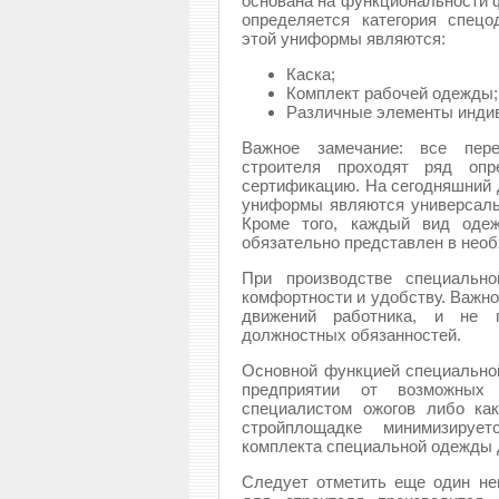
основана на функциональности 
определяется категория спец
этой униформы являются:
Каска;
Комплект рабочей одежды;
Различные элементы инди
Важное замечание: все пер
строителя проходят ряд опр
сертификацию. На сегодняшний 
униформы являются универсал
Кроме того, каждый вид оде
обязательно представлен в нео
При производстве специальн
комфортности и удобству. Важно
движений работника, и не 
должностных обязанностей.
Основной функцией специально
предприятии от возможных 
специалистом ожогов либо ка
стройплощадке минимизируе
комплекта специальной одежды 
Следует отметить еще один н