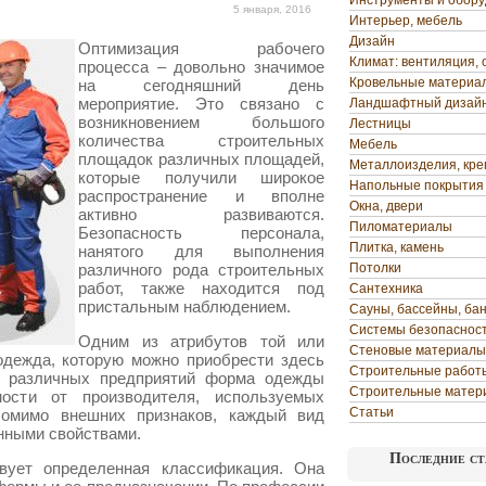
Инструменты и обор
5 января, 2016
Интерьер, мебель
Дизайн
Оптимизация рабочего
Климат: вентиляция, 
процесса – довольно значимое
Кровельные материа
на сегодняшний день
мероприятие. Это связано с
Ландшафтный дизай
возникновением большого
Лестницы
количества строительных
Мебель
площадок различных площадей,
Металлоизделия, кр
которые получили широкое
Напольные покрытия
распространение и вполне
Окна, двери
активно развиваются.
Пиломатериалы
Безопасность персонала,
Плитка, камень
нанятого для выполнения
различного рода строительных
Потолки
работ, также находится под
Сантехника
пристальным наблюдением.
Сауны, бассейны, ба
Системы безопаснос
Одним из атрибутов той или
Стеновые материалы
одежда, которую можно приобрести здесь
Строительные работ
в различных предприятий форма одежды
Строительные матер
ости от производителя, используемых
Статьи
Помимо внешних признаков, каждый вид
нными свойствами.
Последние ст
ует определенная классификация. Она