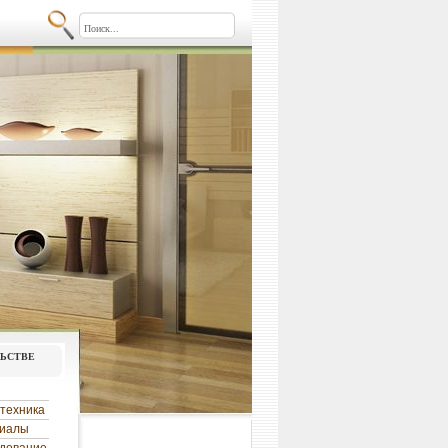
льстве
техника
риалы