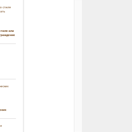
стиля или
граждение
ских