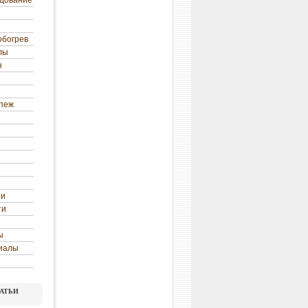
удование
обогрев
лы
н
епеж
ни
ти
ы
иалы
атьи