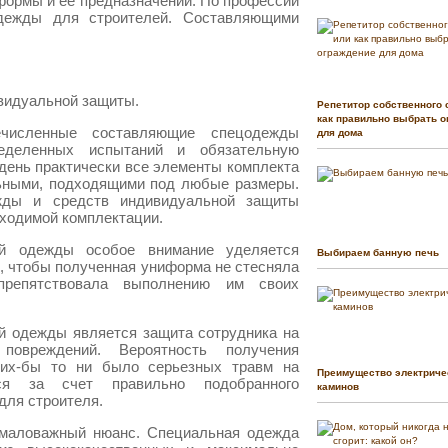
формы и ее предназначении. По профессии
одежды для строителей. Составляющими
видуальной защиты.
Репетитор собственного 
как правильно выбрать о
ечисленные составляющие спецодежды
для дома
еделенных испытаний и обязательную
день практически все элементы комплекта
ьными, подходящими под любые размеры.
жды и средств индивидуальной защиты
бходимой комплектации.
ой одежды особое внимание уделяется
Выбираем банную печь
, чтобы полученная униформа не стесняла
препятствовала выполнению им своих
й одежды является защита сотрудника на
повреждений. Вероятность получения
ких-бы то ни было серьезных травм на
Преимущество электриче
тся за счет правильно подобранного
каминов
для строителя.
емаловажный нюанс. Специальная одежда