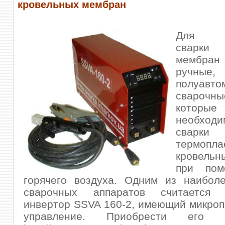
кровельных мембран
Для вы
сварки 
мембран
ручные,
полуавто
сварочны
которые
необхо
сварки
термопл
кровельн
при пом
горячего воздуха. Одним из наибол
сварочных аппаратов считается 
инвертор SSVA 160-2, имеющий микро
управление. Приобрести его