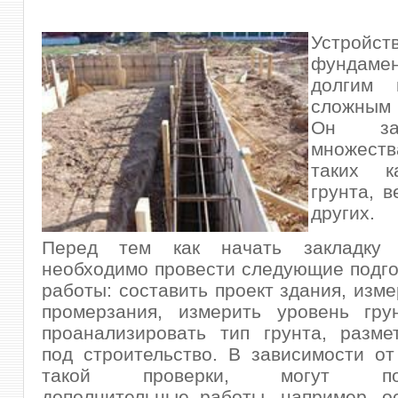
Устройст
фундамен
долгим 
сложным
Он за
множеств
таких к
грунта, в
других.
Перед тем как начать закладку 
необходимо провести следующие подг
работы: составить проект здания, изме
промерзания, измерить уровень гру
проанализировать тип грунта, разме
под строительство. В зависимости от
такой проверки, могут потр
дополнительные работы, например, о