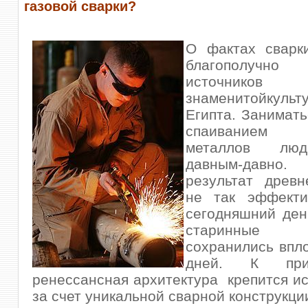
газовой сварки?
О фактах свар
благополучно
источников 
знаменитойкульт
Египта. Занимать
спаиванием
металлов люди
давным-давно. 
результат древн
не так эффекти
сегодняшний ден
старинные ко
сохранились впл
дней. К при
ренессансная архитектура крепится и
за счет уникальной сварной конструкци