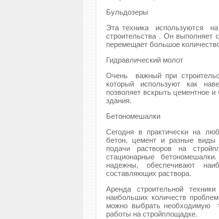
Бульдозеры
Эта техника используются на
строительства . Он выполняет
перемещает большое количество 
Гидравлический молот
Очень важный при строительст
который используют как наве
позволяет вскрыть цементное и 
здания.
Бетономешалки
Сегодня в практически на лю
бетон, цемент и разные виды 
подачи растворов на строй
стационарные бетономешалки
надежны, обеспечивают на
составляющих раствора.
Аренда строительной техник
наибольших количеств пробле
можно выбрать необходимую т
работы на стройплощадке.