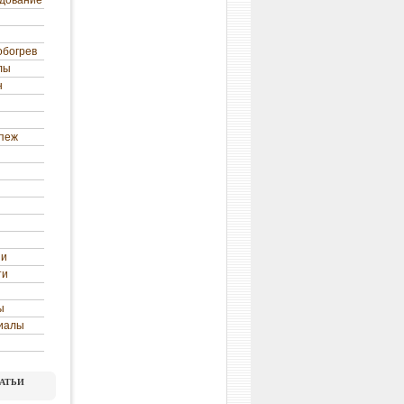
удование
обогрев
лы
н
епеж
ни
ти
ы
иалы
атьи