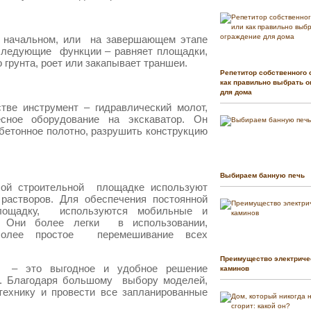
 начальном, или на завершающем этапе
 следующие функции – равняет площадки,
грунта, роет или закапывает траншеи.
Репетитор собственного 
как правильно выбрать о
для дома
ве инструмент – гидравлический молот,
сное оборудование на экскаватор. Он
бетонное полотно, разрушить конструкцию
Выбираем банную печь
бой строительной площадке используют
растворов. Для обеспечения постоянной
площадку, используются мобильные и
. Они более легки в использовании,
иболее простое перемешивание всех
Преимущество электриче
и – это выгодное и удобное решение
каминов
м. Благодаря большому выбору моделей,
ехнику и провести все запланированные