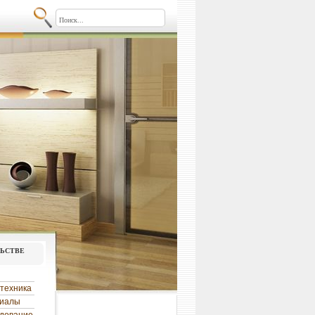
льстве
техника
риалы