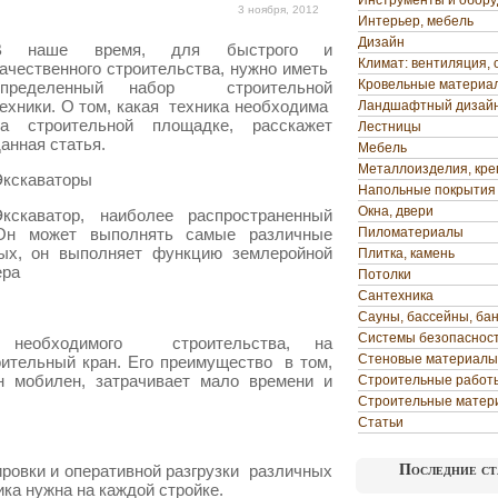
Инструменты и обор
3 ноября, 2012
Интерьер, мебель
Дизайн
В наше время, для быстрого и
Климат: вентиляция, 
ачественного строительства, нужно иметь
Кровельные материа
определенный набор строительной
ехники. О том, какая техника необходима
Ландшафтный дизай
на строительной площадке, расскажет
Лестницы
анная статья.
Мебель
Металлоизделия, кр
Экскаваторы
Напольные покрытия
Окна, двери
Экскаватор, наиболее распространенный
Он может выполнять самые различные
Пиломатериалы
ых, он выполняет функцию землеройной
Плитка, камень
ера
Потолки
Сантехника
Сауны, бассейны, ба
Системы безопаснос
 необходимого строительства, на
Стеновые материалы
ительный кран. Его преимущество в том,
 мобилен, затрачивает мало времени и
Строительные работ
Строительные матер
Статьи
ровки и оперативной разгрузки различных
Последние ст
ка нужна на каждой стройке.