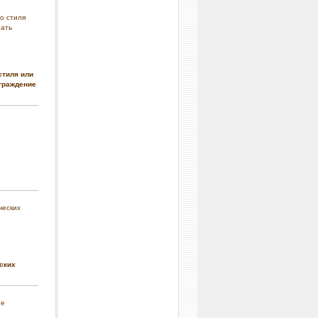
стиля или
граждение
ских